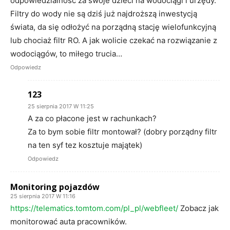
odpowiedzialność za swoje dzieci na wodociągi i urzędy.
Filtry do wody nie są dziś już najdroższą inwestycją
świata, da się odłożyć na porządną stację wielofunkcyjną
lub chociaż filtr RO. A jak wolicie czekać na rozwiązanie z
wodociągów, to miłego trucia…
Odpowiedz
123
25 sierpnia 2017 W 11:25
A za co płacone jest w rachunkach?
Za to bym sobie filtr montował? (dobry porządny filtr
na ten syf tez kosztuje majątek)
Odpowiedz
Monitoring pojazdów
25 sierpnia 2017 W 11:16
https://telematics.tomtom.com/pl_pl/webfleet/
Zobacz jak
monitorować auta pracowników.