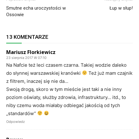
Smutne echa uroczystości w
Łup w słup!
Ossowie
13 KOMENTARZE
Mariusz Florkiewicz
23 sierpnia 2017 W 07:10
Na Nafcie też leci czasem czarna. Takiej wodzie daleko
do słynnej warszawskiej kranówki
Też już mam czajnik
z filtrem, inaczej się nie da…
Swoją drogą, skoro w tym mieście jest taki a nie inny
poziom oświaty, służby zdrowia, infrastruktury… itd., to
niby czemu woda miałaby odbiegać jakością od tych
„standardów”
Odpowiedz