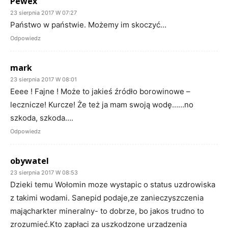
Pewex
23 sierpnia 2017 W 07:27
Państwo w państwie. Możemy im skoczyć…
Odpowiedz
mark
23 sierpnia 2017 W 08:01
Eeee ! Fajne ! Może to jakieś źródło borowinowe –
lecznicze! Kurcze! Że też ja mam swoją wodę……no
szkoda, szkoda….
Odpowiedz
obywatel
23 sierpnia 2017 W 08:53
Dzieki temu Wołomin moze wystapic o status uzdrowiska
z takimi wodami. Sanepid podaje,ze zanieczyszczenia
mającharkter mineralny- to dobrze, bo jakos trudno to
zrozumieć.Kto zapłaci za uszkodzone urzadzenia