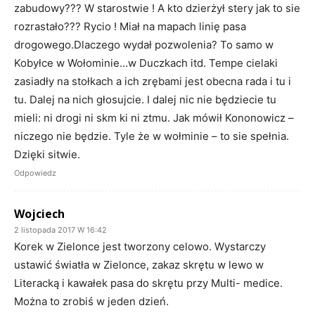
zabudowy??? W starostwie ! A kto dzierżył stery jak to sie
rozrastało??? Rycio ! Miał na mapach linię pasa
drogowego.Dlaczego wydał pozwolenia? To samo w
Kobyłce w Wołominie…w Duczkach itd. Tempe cielaki
zasiadły na stołkach a ich zrębami jest obecna rada i tu i
tu. Dalej na nich głosujcie. I dalej nic nie będziecie tu
mieli: ni drogi ni skm ki ni ztmu. Jak mówił Kononowicz –
niczego nie będzie. Tyle że w wołminie – to sie spełnia.
Dzięki sitwie.
Odpowiedz
Wojciech
2 listopada 2017 W 16:42
Korek w Zielonce jest tworzony celowo. Wystarczy
ustawić światła w Zielonce, zakaz skrętu w lewo w
Literacką i kawałek pasa do skrętu przy Multi- medice.
Można to zrobiś w jeden dzień.