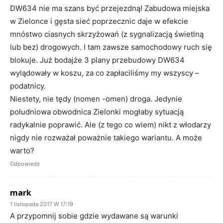
DW634 nie ma szans być przejezdną! Zabudowa miejska
w Zielonce i gęsta sieć poprzecznic daje w efekcie
mnóstwo ciasnych skrzyżowań (z sygnalizacją świetlną
lub bez) drogowych. I tam zawsze samochodowy ruch się
blokuje. Już bodajże 3 plany przebudowy DW634
wylądowały w koszu, za co zapłaciliśmy my wszyscy –
podatnicy.
Niestety, nie tędy (nomen -omen) droga. Jedynie
południowa obwodnica Zielonki mogłaby sytuacją
radykalnie poprawić. Ale (z tego co wiem) nikt z włodarzy
nigdy nie rozważał poważnie takiego wariantu. A może
warto?
Odpowiedz
mark
1 listopada 2017 W 17:19
A przypomnij sobie gdzie wydawane są warunki