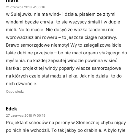
mark
21 czerwca 2018 W 00:16
w Sulejuwku nie ma wind- i działa. pisałem że z tymi
windami będzie chryja- to sie wszyscy śmiali i w dupie
mieli. No to macie. Nie dosyć że wózka tandemu nie
wprowadzisz ani roweru – to jeszcze ciągłe naprawy.
Brawo samorządowe niemoty! Wy to zalegalizowaliście
takie debilne przejścia – bo nie maci organu służącego do
myślenia. na każdej zepsutej windzie powinna wisieć
kartka : projekt tej windy poparły władze samorządowe
na których czele stał madzia i elka. Jak nie działa- to do
nich dzwońcie.
Odpowiedz
Edek
27 czerwca 2018 W 00:19
Projektant schodów na perony w Slonecznej chyba nigdy
po nich nie wchodził. To tak jakby po drabinie. A było tyle