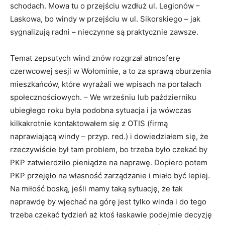
schodach. Mowa tu o przejściu wzdłuż ul. Legionów –
Laskowa, bo windy w przejściu w ul. Sikorskiego – jak
sygnalizują radni – nieczynne są praktycznie zawsze.
Temat zepsutych wind znów rozgrzał atmosferę
czerwcowej sesji w Wołominie, a to za sprawą oburzenia
mieszkańców, które wyrażali we wpisach na portalach
społecznościowych. – We wrześniu lub październiku
ubiegłego roku była podobna sytuacja i ja wówczas
kilkakrotnie kontaktowałem się z OTIS (firmą
naprawiającą windy – przyp. red.) i dowiedziałem się, że
rzeczywiście był tam problem, bo trzeba było czekać by
PKP zatwierdziło pieniądze na naprawę. Dopiero potem
PKP przejęło na własność zarządzanie i miało być lepiej.
Na miłość boską, jeśli mamy taką sytuację, że tak
naprawdę by wjechać na górę jest tylko winda i do tego
trzeba czekać tydzień aż ktoś łaskawie podejmie decyzję