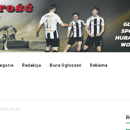
egorie
Redakcja
Biura Ogłoszeń
Reklama
oś tu nie gra
R