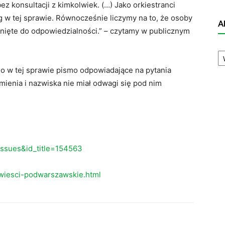
 konsultacji z kimkolwiek. (…) Jako orkiestranci
 w tej sprawie. Równocześnie liczymy na to, że osoby
A
gnięte do odpowiedzialności.” – czytamy w publicznym
A
N
o w tej sprawie pismo odpowiadające na pytania
 imienia i nazwiska nie miał odwagi się pod nim
eissues&id_title=154563
wiesci-podwarszawskie.html