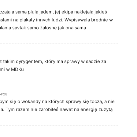
czaja,a sama plula jadem, jej ekipa naklejala jakieś
aslami na plakaty innych ludzi. Wypisywala brednie w
alania savtak samo żałosne jak ona sama
 z takim dyrygentem, który ma sprawy w sadzie za
sami w MDKu
14:28
ym się o wokandy na których sprawy się toczą, a nie
 ma. Tym razem nie zarobiłeś nawet na energię zużytą