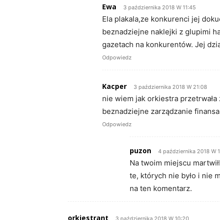
Ewa
3 października 2018 W 11:45
Ela plakala,ze konkurenci jej doku
beznadziejne naklejki z glupimi h
gazetach na konkurentów. Jej dzi
Odpowiedz
Kacper
3 października 2018 W 21:08
nie wiem jak orkiestra przetrwała
beznadziejne zarządzanie finan
Odpowiedz
puzon
4 października 2018 W 
Na twoim miejscu martwiłb
te, których nie było i nie
na ten komentarz.
orkiestrant
3 października 2018 W 10:20