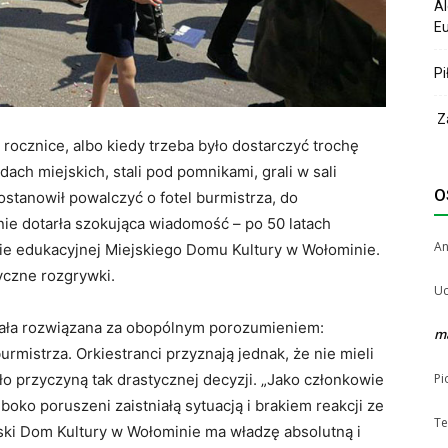
Al
Eu
Pi
Za
rocznice, albo kiedy trzeba było dostarczyć trochę
ch miejskich, stali pod pomnikami, grali w sali
O
ostanowił powalczyć o fotel burmistrza, do
nie dotarła szokująca wiadomość – po 50 latach
A
rcie edukacyjnej Miejskiego Domu Kultury w Wołominie.
tyczne rozgrywki.
Uc
stała rozwiązana za obopólnym porozumieniem:
m
rmistrza. Orkiestranci przyznają jednak, że nie mieli
ło przyczyną tak drastycznej decyzji. „Jako członkowie
Pi
boko poruszeni zaistniałą sytuacją i brakiem reakcji ze
Te
jski Dom Kultury w Wołominie ma władzę absolutną i