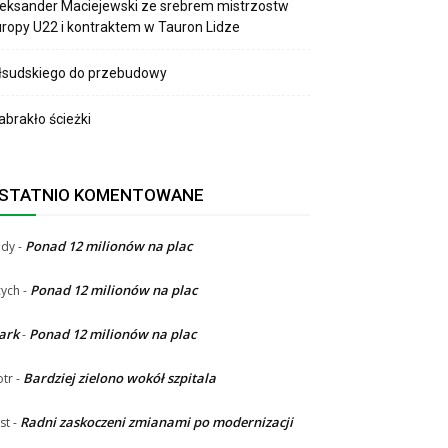
eksander Maciejewski ze srebrem mistrzostw
ropy U22 i kontraktem w Tauron Lidze
łsudskiego do przebudowy
brakło ścieżki
STATNIO KOMENTOWANE
Ponad 12 milionów na plac
ndy
-
Ponad 12 milionów na plac
ych
-
ark
Ponad 12 milionów na plac
-
Bardziej zielono wokół szpitala
otr
-
Radni zaskoczeni zmianami po modernizacji
st
-