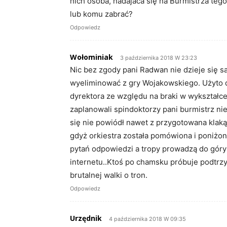
nich osoba, nadajaca się na Burmistrza tego
lub komu zabrać?
Odpowiedz
Wołominiak
3 października 2018 W 23:23
Nic bez zgody pani Radwan nie dzieje się 
wyeliminować z gry Wojakowskiego. Użyto d
dyrektora ze względu na braki w wykształcen
zaplanowali spindoktorzy pani burmistrz ni
się nie powiódł nawet z przygotowana klaką
gdyż orkiestra została pomówiona i poniżona
pytań odpowiedzi a tropy prowadzą do góry 
internetu..Ktoś po chamsku próbuje podtrzy
brutalnej walki o tron.
Odpowiedz
Urzędnik
4 października 2018 W 09:35