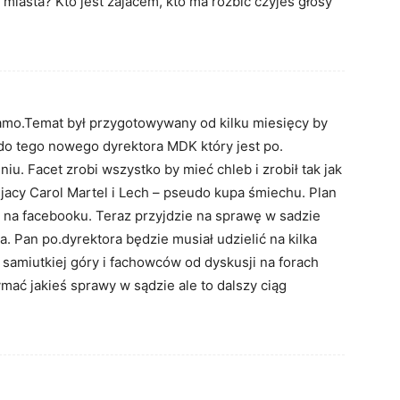
 miasta? Kto jest zajacem, kto ma rozbic czyjes głosy
samo.Temat był przygotowywany od kilku miesięcy by
o tego nowego dyrektora MDK który jest po.
iu. Facet zrobi wszystko by mieć chleb i zrobił tak jak
ejacy Carol Martel i Lech – pseudo kupa śmiechu. Plan
 na facebooku. Teraz przyjdzie na sprawę w sadzie
. Pan po.dyrektora będzie musiał udzielić na kilka
samiutkiej góry i fachowców od dyskusji na forach
mać jakieś sprawy w sądzie ale to dalszy ciąg