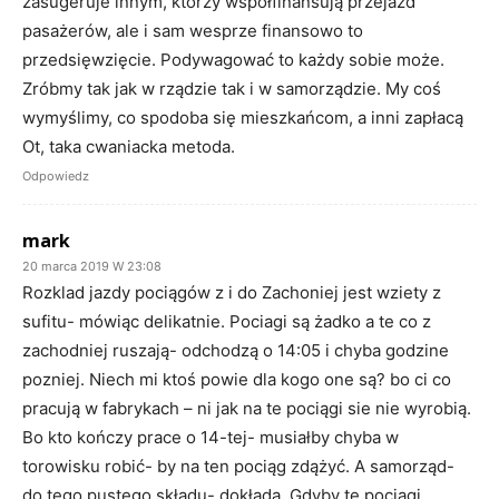
zasugeruje innym, którzy współfinansują przejazd
pasażerów, ale i sam wesprze finansowo to
przedsięwzięcie. Podywagować to każdy sobie może.
Zróbmy tak jak w rządzie tak i w samorządzie. My coś
wymyślimy, co spodoba się mieszkańcom, a inni zapłacą
Ot, taka cwaniacka metoda.
Odpowiedz
mark
20 marca 2019 W 23:08
Rozklad jazdy pociągów z i do Zachoniej jest wziety z
sufitu- mówiąc delikatnie. Pociagi są żadko a te co z
zachodniej ruszają- odchodzą o 14:05 i chyba godzine
pozniej. Niech mi ktoś powie dla kogo one są? bo ci co
pracują w fabrykach – ni jak na te pociągi sie nie wyrobią.
Bo kto kończy prace o 14-tej- musiałby chyba w
torowisku robić- by na ten pociąg zdążyć. A samorząd-
do tego pustego składu- dokłada. Gdyby te pociągi