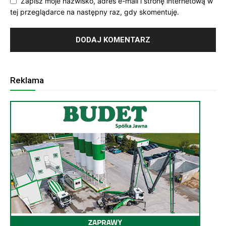
Zapisz moje nazwisko, adres e-mail i stronę internetową w
tej przeglądarce na następny raz, gdy skomentuję.
Reklama