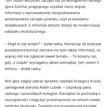
Tym razem wszystko zaczęło się od wystąpienia radnego
Igora Sulicha, pragnącego uzyskać nieco więcej
informacji o wprowadzonej niespodziewanie
autopoprawce zarządu powiatu, czyli przekazaniu
dodatkowych 3 milionów złotych dotacji do modernizacji
oddziału okulistycznego.
– Skąd to się wzięło? – pytał radny, tłumacząc że podczas
posiedzenia komisji zdrowia nie było takiej informacji, co
więcej nikt nie zgłaszał nawet tematu. – To kolejny raz,
gdy „z czapki” wyciągamy jakieś pieniądze, tym razem 3
miliony – dodał radny.
Nim głos zdążył zabrać dyrektor szpitala Grzegorz Krycki,
zareagował starosta Adam Lubiak. – Uspokoję pana
radnego i pozostałych kolegów. Pieniądze te pochodzą z
oszczędności i mają być przeznaczone na remont nowej
siedziby okulistyki. Zostanie ona przeniesiona na piąte