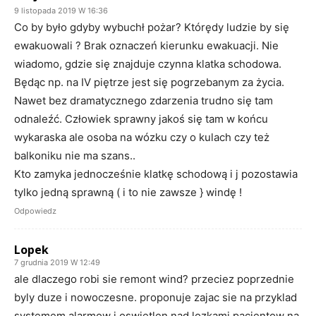
9 listopada 2019 W 16:36
Co by było gdyby wybuchł pożar? Którędy ludzie by się
ewakuowali ? Brak oznaczeń kierunku ewakuacji. Nie
wiadomo, gdzie się znajduje czynna klatka schodowa.
Będąc np. na IV piętrze jest się pogrzebanym za życia.
Nawet bez dramatycznego zdarzenia trudno się tam
odnaleźć. Człowiek sprawny jakoś się tam w końcu
wykaraska ale osoba na wózku czy o kulach czy też
balkoniku nie ma szans..
Kto zamyka jednocześnie klatkę schodową i j pozostawia
tylko jedną sprawną ( i to nie zawsze } windę !
Odpowiedz
Lopek
7 grudnia 2019 W 12:49
ale dlaczego robi sie remont wind? przeciez poprzednie
byly duze i nowoczesne. proponuje zajac sie na przyklad
systemem alarmow i oswietlen nad lozkami pacjentow na