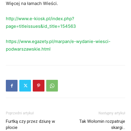
Więcej na łamach Wieści.
http://www.e-kiosk.pl/index.php?
page=titleissues&id_title=154563
https://www.egazety.pl/marpan/e-wydanie-wiesci-
podwarszawskie.html
Poprzedni artykuł
Następny artykuł
Furtką czy przez dziurę w
Tak Wołomin rozpatruje
płocie
skargi…