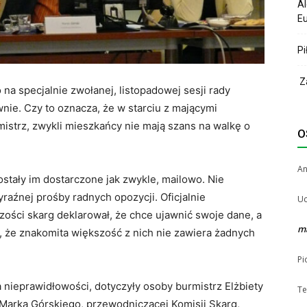
Al
Eu
Pi
Za
na specjalnie zwołanej, listopadowej sesji rady
nie. Czy to oznacza, że w starciu z mającymi
istrz, zwykli mieszkańcy nie mają szans na walkę o
O
A
 zostały im dostarczone jak zwykle, mailowo. Nie
yraźnej prośby radnych opozycji. Oficjalnie
Uc
ości skarg deklarował, że chce ujawnić swoje dane, a
m
, że znakomita większość z nich nie zawiera żadnych
Pi
 nieprawidłowości, dotyczyły osoby burmistrz Elżbiety
Te
Marka Górskiego, przewodniczącej Komisji Skarg,