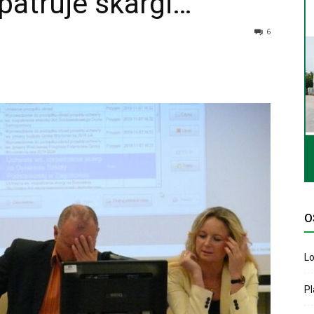
patruje skargi…
6
O
Lo
P