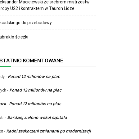
eksander Maciejewski ze srebrem mistrzostw
ropy U22 i kontraktem w Tauron Lidze
łsudskiego do przebudowy
brakło ścieżki
STATNIO KOMENTOWANE
Ponad 12 milionów na plac
ndy
-
Ponad 12 milionów na plac
ych
-
ark
Ponad 12 milionów na plac
-
Bardziej zielono wokół szpitala
otr
-
Radni zaskoczeni zmianami po modernizacji
st
-