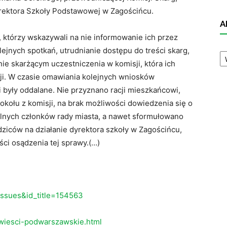
yrektora Szkoły Podstawowej w Zagościńcu.
A
, którzy wskazywali na nie informowanie ich przez
A
ejnych spotkań, utrudnianie dostępu do treści skarg,
N
nie skarżącym uczestniczenia w komisji, która ich
sji. W czasie omawiania kolejnych wniosków
 były oddalane. Nie przyznano racji mieszkańcowi,
okołu z komisji, na brak możliwości dowiedzenia się o
gólnych członków rady miasta, a nawet sformułowano
ziców na działanie dyrektora szkoły w Zagościńcu,
ci osądzenia tej sprawy.(…)
eissues&id_title=154563
wiesci-podwarszawskie.html