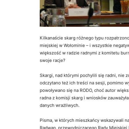
Kilkanaście skarg różnego typu rozpatrzono 
miejskiej w Wołominie – i wszystkie negatyw
większość w radzie radnymi z komitetu burm
swoje racje?
Skargi, nad którymi pochylili się radni, nie
odczytano też ich treści na sesji, pomimo w
powoływano się na RODO, choć autor większ
radna z komisji skarg i wniosków zauważyła
danych wrażliwych.
Pisma, w których mieszkańcy wskazywali na
Radwan, przewodniczącego Rady Miejskiej 