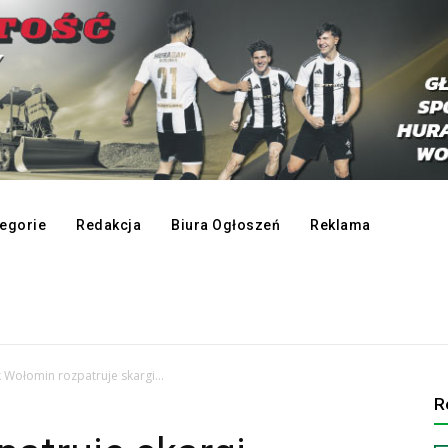
egorie
Redakcja
Biura Ogłoszeń
Reklama
 Wołomin rozpatruje skargi…
R