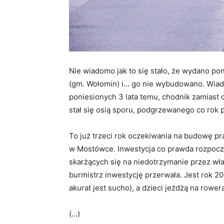
Nie wiadomo jak to się stało, że wydano p
(gm. Wołomin) i… go nie wybudowano. Wia
poniesionych 3 lata temu, chodnik zamiast
stał się osią sporu, podgrzewanego co rok 
To już trzeci rok oczekiwania na budowę p
w Mostówce. Inwestycja co prawda rozpoczęł
skarżących się na niedotrzymanie przez wł
burmistrz inwestycję przerwała. Jest rok 2
akurat jest sucho), a dzieci jeżdżą na rower
(…)