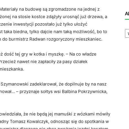
Materiały na budowę są zgromadzone na jednej z
A
żonej na stosie kostce zdążyły urosnąć już drzewa, a
czenie inwestycji pozostało już tylko ułożyć
A
t taka biedna, tylko dajcie nam taką możliwość, bo to
N
uje do burmistrz Radwan rozgoryczony mieszkaniec.
ż dość tej gry w kotka i myszkę. – Na co władze
rzecież nawet nie zapłaciły za pasy działek
mieszkanka.
 Szymanowski zadeklarował, że dopilnuje by na nasz
ilnował… – przyznaje sołtys wsi Balbina Pokrzywnicka,
owiedziała, że nie będą jej mamuśki z wózkami mówiły
adny Tomasz Kowalczyk, odnosząc się do spotkania w
burmistrz dlaczego nie chcą zwężania jezdni kosztem