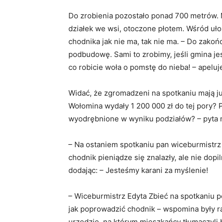
Do zrobienia pozostało ponad 700 metrów. 
działek we wsi, otoczone płotem. Wśród uło
chodnika jak nie ma, tak nie ma. – Do zakoń
podbudowę. Sami to zrobimy, jeśli gmina jes
co robicie woła o pomstę do nieba! – apel
Widać, że zgromadzeni na spotkaniu mają ju
Wołomina wydały 1 200 000 zł do tej pory? P
wyodrębnione w wyniku podziałów? – pyta 
– Na ostaniem spotkaniu pan wiceburmistrz
chodnik pieniądze się znalazły, ale nie dop
dodając: – Jesteśmy karani za myślenie!
– Wiceburmistrz Edyta Zbieć na spotkaniu p
jak poprowadzić chodnik – wspomina były r
urzędzie, na którym mieszkańcy tłumaczyli 