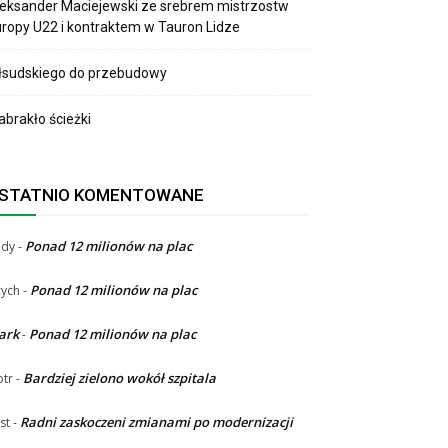
eksander Maciejewski ze srebrem mistrzostw
ropy U22 i kontraktem w Tauron Lidze
łsudskiego do przebudowy
brakło ścieżki
STATNIO KOMENTOWANE
Ponad 12 milionów na plac
ndy
-
Ponad 12 milionów na plac
ych
-
ark
Ponad 12 milionów na plac
-
Bardziej zielono wokół szpitala
otr
-
Radni zaskoczeni zmianami po modernizacji
st
-