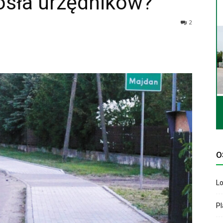
osła urzędników?
2
O
Lo
P