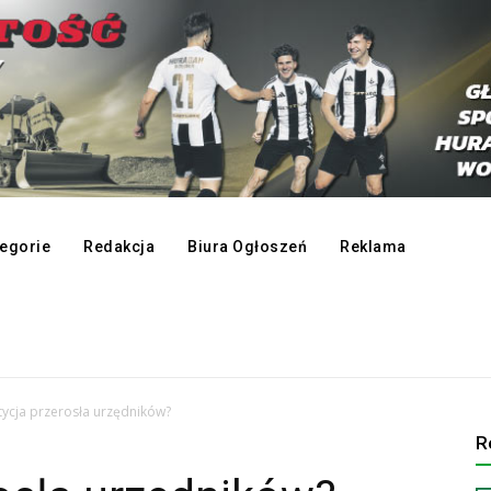
egorie
Redakcja
Biura Ogłoszeń
Reklama
tycja przerosła urzędników?
R