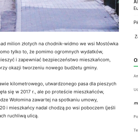
Al
Eu
Pi
Za
onad milion złotych na chodnik-widmo we wsi Mostówka
domo tylko to, że pomimo ogromnych wydatków,
 cieszyć i zapewniać bezpieczeństwo mieszkańcom,
O
przy okazji tworzeniu nowego budżetu gminy.
A
rawie kilometrowego, utwardzonego pasa dla pieszych
Uc
a się w 2017 r., ale po proteście mieszkańców,
adze Wołomina zawartej na spotkaniu umowy,
m
020 i mieszkańcy nadal chodzą po wsi poboczem (jeśli
ach ruchliwą ulicą.
Pi
Te