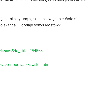
jest taka sytuacja jak u nas, w gminie Wołomin.
 to skandal! – dodaje sołtys Mostówki.
leissues&id_title=154563
-wiesci-podwarszawskie.html