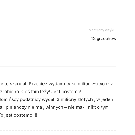
Następny artykuł
12 grzechów
e to skandal. Przecież wydano tylko milion złotych- z
zrobiono. Coś tam leży! Jest postemp!!
łomińscy podatnicy wydali 3 miliony złotych , w jeden
a , piniendzy nie ma , winnych – nie ma- i nikt o tym
o jest postemp !!!