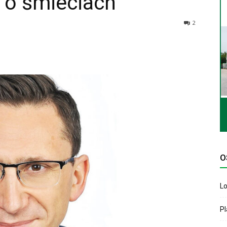
 o śmieciach
2
O
Lo
P