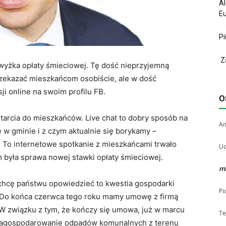
Al
Eu
Pi
Za
wyżka opłaty śmieciowej. Tę dość nieprzyjemną
rzekazać mieszkańcom osobiście, ale w dość
i online na swoim profilu FB.
O
tarcia do mieszkańców. Live chat to dobry sposób na
A
 w gminie i z czym aktualnie się borykamy –
 To internetowe spotkanie z mieszkańcami trwało
Uc
 była sprawa nowej stawki opłaty śmieciowej.
m
chcę państwu opowiedzieć to kwestia gospodarki
Pi
a. Do końca czerwca tego roku mamy umowę z firmą
. W związku z tym, że kończy się umowa, już w marcu
Te
 i zagospodarowanie odpadów komunalnych z terenu