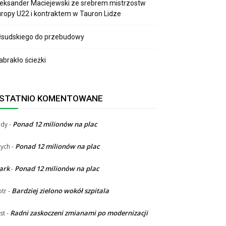
eksander Maciejewski ze srebrem mistrzostw
ropy U22 i kontraktem w Tauron Lidze
łsudskiego do przebudowy
brakło ścieżki
STATNIO KOMENTOWANE
Ponad 12 milionów na plac
ndy
-
Ponad 12 milionów na plac
ych
-
ark
Ponad 12 milionów na plac
-
Bardziej zielono wokół szpitala
otr
-
Radni zaskoczeni zmianami po modernizacji
st
-