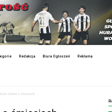
egorie
Redakcja
Biura Ogłoszeń
Reklama
bów: Online o śmieciach
R