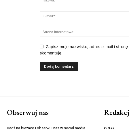
Zapisz moje nazwisko, adres e-mail i stronę
skomentuję.
Obserwuj nas
Redakcj
Bądź na bieżąco i obserwuj nas w social media
O Nas