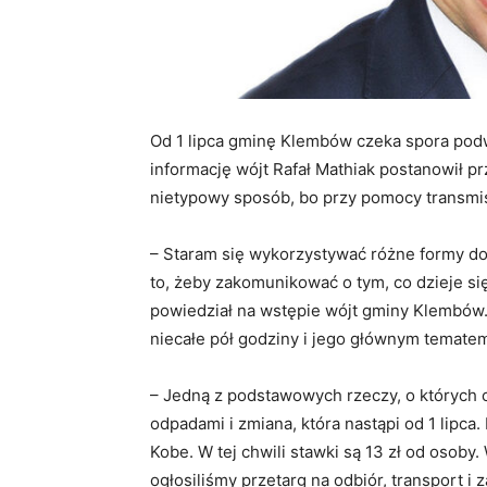
Od 1 lipca gminę Klembów czeka spora pod
informację wójt Rafał Mathiak postanowił p
nietypowy sposób, bo przy pomocy transmisj
– Staram się wykorzystywać różne formy do
to, żeby zakomunikować o tym, co dzieje się
powiedział na wstępie wójt gminy Klembów.
niecałe pół godziny i jego głównym tematem
– Jedną z podstawowych rzeczy, o których 
odpadami i zmiana, która nastąpi od 1 lipc
Kobe. W tej chwili stawki są 13 zł od osoby
ogłosiliśmy przetarg na odbiór, transport