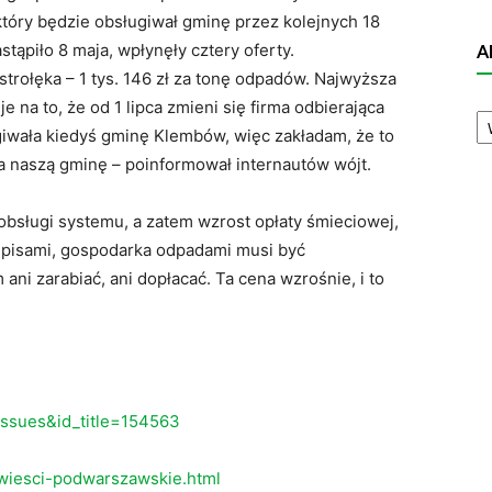
óry będzie obsługiwał gminę przez kolejnych 18
stąpiło 8 maja, wpłynęły cztery oferty.
A
strołęka – 1 tys. 146 zł za tonę odpadów. Najwyższa
 na to, że od 1 lipca zmieni się firma odbierająca
A
N
giwała kiedyś gminę Klembów, więc zakładam, że to
na naszą gminę – poinformował internautów wójt.
obsługi systemu, a zatem wzrost opłaty śmieciowej,
episami, gospodarka odpadami musi być
ani zarabiać, ani dopłacać. Ta cena wzrośnie, i to
eissues&id_title=154563
wiesci-podwarszawskie.html