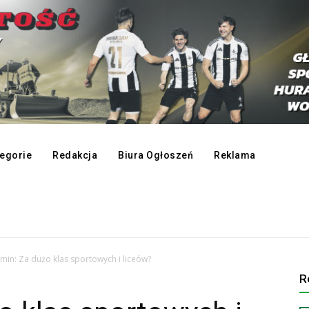
egorie
Redakcja
Biura Ogłoszeń
Reklama
in: Za dużo klas sportowych i liceów?
R