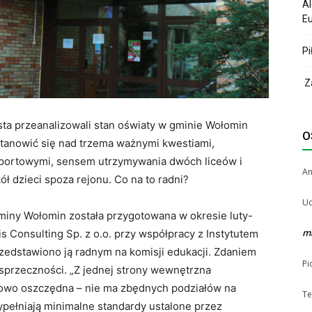
Al
Eu
Pi
Za
sta przeanalizowali stan oświaty w gminie Wołomin
O
stanowić się nad trzema ważnymi kwestiami,
sportowymi, sensem utrzymywania dwóch liceów i
A
ł dzieci spoza rejonu. Co na to radni?
Uc
miny Wołomin została przygotowana w okresie luty-
m
s Consulting Sp. z o.o. przy współpracy z Instytutem
edstawiono ją radnym na komisji edukacji. Zdaniem
Pi
 sprzeczności. „Z jednej strony wewnętrzna
nkowo oszczędna – nie ma zbędnych podziałów na
Te
ypełniają minimalne standardy ustalone przez