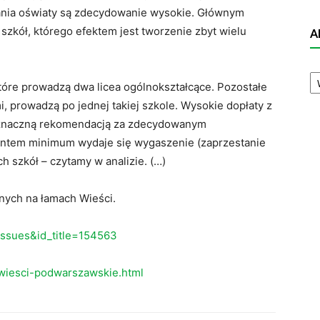
ania oświaty są zdecydowanie wysokie. Głównym
szkół, którego efektem jest tworzenie zbyt wielu
A
A
N
tóre prowadzą dwa licea ogólnokształcące. Pozostałe
 prowadzą po jednej takiej szkole. Wysokie dopłaty z
noznaczną rekomendacją za zdecydowanym
iantem minimum wydaje się wygaszenie (zaprzestanie
h szkół – czytamy w analizie. (…)
dnych na łamach Wieści.
eissues&id_title=154563
wiesci-podwarszawskie.html