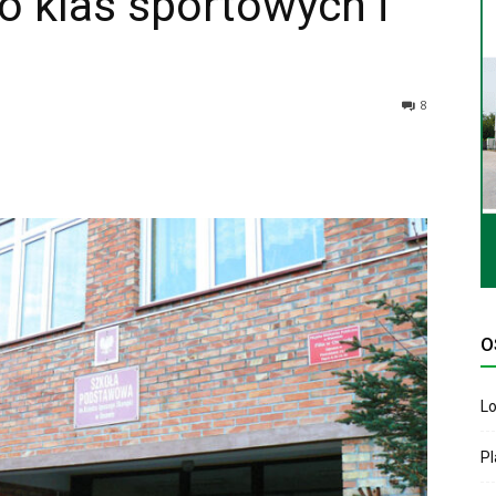
o klas sportowych i
8
O
Lo
P