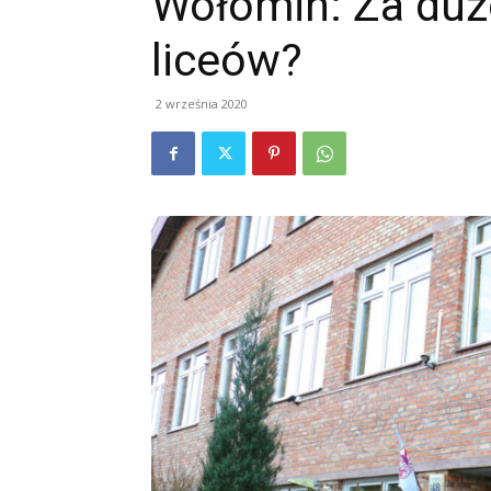
Wołomin: Za duż
liceów?
2 września 2020