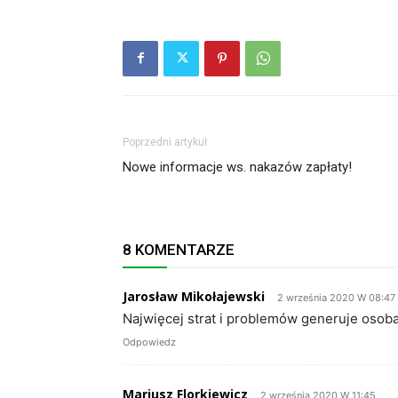
Poprzedni artykuł
Nowe informacje ws. nakazów zapłaty!
8 KOMENTARZE
Jarosław Mikołajewski
2 września 2020 W 08:47
Najwięcej strat i problemów generuje osoba 
Odpowiedz
Mariusz Florkiewicz
2 września 2020 W 11:45