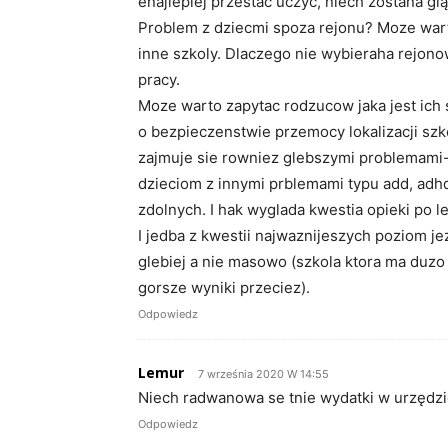
enajlepiej przestac uczyc, niech zostana gl
Problem z dziecmi spoza rejonu? Moze warto
inne szkoly. Dlaczego nie wybieraha rejono
pracy.
Moze warto zapytac rodzucow jaka jest ich 
o bezpieczenstwie przemocy lokalizacji szko
zajmuje sie rowniez glebszymi problemami
dzieciom z innymi prblemami typu add, adh
zdolnych. I hak wyglada kwestia opieki po le
I jedba z kwestii najwaznijeszych poziom je
glebiej a nie masowo (szkola ktora ma duzo
gorsze wyniki przeciez).
Odpowiedz
Lemur
7 września 2020 W 14:55
Niech radwanowa se tnie wydatki w urzędzie
Odpowiedz