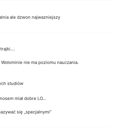
ialnia ale dzwon najwazniejszy
trajki….
 Wołominie nie ma poziomu nauczania.
ych studiów
d nosem miał dobre LO…
azywać się „specjalnymi”