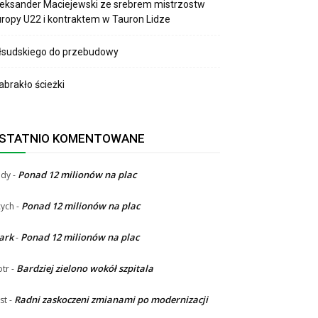
eksander Maciejewski ze srebrem mistrzostw
ropy U22 i kontraktem w Tauron Lidze
łsudskiego do przebudowy
brakło ścieżki
STATNIO KOMENTOWANE
Ponad 12 milionów na plac
ndy
-
Ponad 12 milionów na plac
ych
-
ark
Ponad 12 milionów na plac
-
Bardziej zielono wokół szpitala
otr
-
Radni zaskoczeni zmianami po modernizacji
st
-