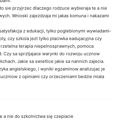
ąbami.
 sie przyjrzec dlaczego rodzuce wybieraja te a nie
wych. Wnioski zajezdzaja mi jakas komuna i nakazami
satysfakcja z edukacji, tylko poglebionymi wywiadami-
ly, czy szkola jezt tylko placiwka eadujacyjna czy
-rzetelna terapia niepelnosprawnych, pomoca
d. Czy sa sprztjajace warynki do rozwoju ucznow
kchach. Jakie sa swietlice jakie sa nannich zajecia.
zyka angielskiego, i wyniki egzaminow analizujac je
 uczniow z opiniami czy orzeczeniami bedzie miala
 a nie do szkolnictwa się czepiacie