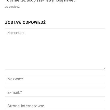
To ja sie też podpisze- lewą nogą nawet.
Odpowiedz
ZOSTAW ODPOWIEDŹ