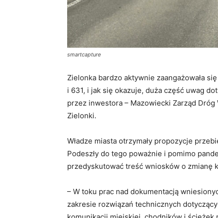
smartcapture
Zielonka bardzo aktywnie zaangażowała się
i 631, i jak się okazuje, duża część uwag do
przez inwestora – Mazowiecki Zarząd Dróg 
Zielonki.
Władze miasta otrzymały propozycje przebi
Podeszły do tego poważnie i pomimo pandem
przedyskutować treść wniosków o zmianę k
– W toku prac nad dokumentacją wniesiony
zakresie rozwiązań technicznych dotyczącyc
komunikacji miejskiej, chodników i ścieże