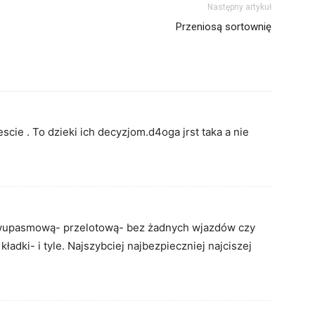
Następny artykuł
Przeniosą sortownię
cie . To dzieki ich decyzjom.d4oga jrst taka a nie
 dwupasmową- przelotową- bez żadnych wjazdów czy
ładki- i tyle. Najszybciej najbezpieczniej najciszej