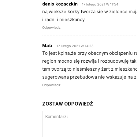
denis kozaczkin
17 lutego 2021 W 11:54
najwieksze korky tworza sie w zielonce maj
i radni i mieszkancy
Odpowiedz
Mati
17 lutego 2021 W 14:28
To jest kpina,że przy obecnym obciążeniu 
region mocno się rozwija i rozbudowuję tak
tam tworzą to nieśmieszny żart z mieszkańc
sugerowana przebudowa nie wskazuje na zn
Odpowiedz
ZOSTAW ODPOWIEDŹ