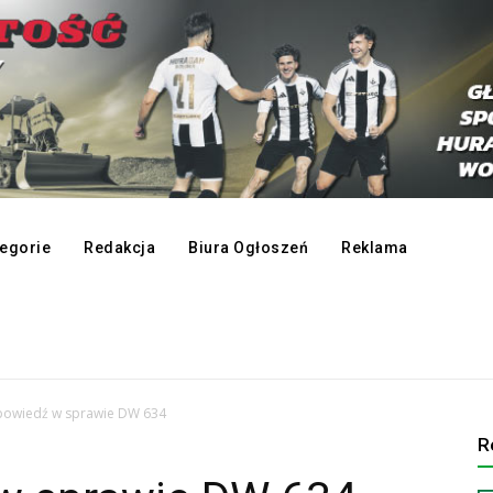
egorie
Redakcja
Biura Ogłoszeń
Reklama
dpowiedź w sprawie DW 634
R