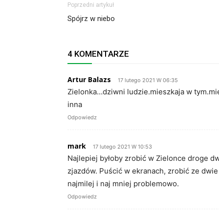
Poprzedni artykuł
Spójrz w niebo
4 KOMENTARZE
Artur Balazs
17 lutego 2021 W 06:35
Zielonka…dziwni ludzie.mieszkaja w tym.mies
inna
Odpowiedz
mark
17 lutego 2021 W 10:53
Najlepiej byłoby zrobić w Zielonce droge
zjazdów. Puścić w ekranach, zrobić ze dwie k
najmilej i naj mniej problemowo.
Odpowiedz