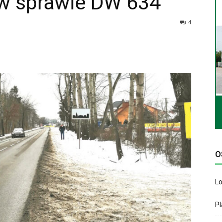
w sprawie DW 634
4
O
Lo
P