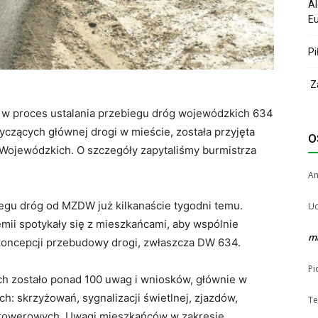
Al
Eu
Pi
Za
 w proces ustalania przebiegu dróg wojewódzkich 634
tyczących głównej drogi w mieście, została przyjęta
O
Wojewódzkich. O szczegóły zapytaliśmy burmistrza
A
egu dróg od MZDW już kilkanaście tygodni temu.
Uc
ii spotykały się z mieszkańcami, aby wspólnie
m
oncepcji przebudowy drogi, zwłaszcza DW 634.
Pi
ch zostało ponad 100 uwag i wniosków, głównie w
h: skrzyżowań, sygnalizacji świetlnej, zjazdów,
Te
k rowerowych. Uwagi mieszkańców w zakresie