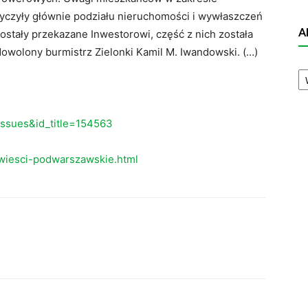
yczyły głównie podziału nieruchomości i wywłaszczeń
A
stały przekazane Inwestorowi, część z nich została
owolony burmistrz Zielonki Kamil M. Iwandowski. (…)
A
N
eissues&id_title=154563
wiesci-podwarszawskie.html