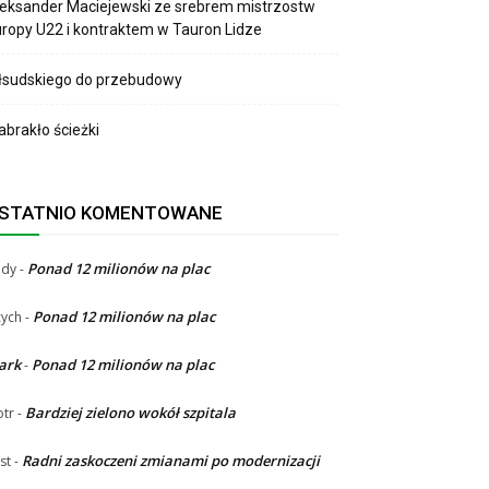
eksander Maciejewski ze srebrem mistrzostw
ropy U22 i kontraktem w Tauron Lidze
łsudskiego do przebudowy
brakło ścieżki
STATNIO KOMENTOWANE
Ponad 12 milionów na plac
ndy
-
Ponad 12 milionów na plac
ych
-
ark
Ponad 12 milionów na plac
-
Bardziej zielono wokół szpitala
otr
-
Radni zaskoczeni zmianami po modernizacji
st
-