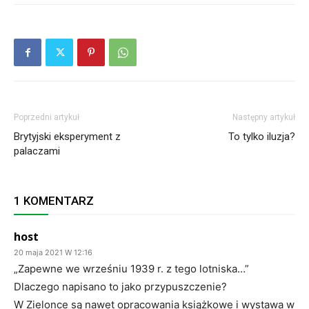
Poprzedni artykuł
Następny artykuł
Brytyjski eksperyment z
To tylko iluzja?
palaczami
1 KOMENTARZ
host
20 maja 2021 W 12:16
„Zapewne we wrześniu 1939 r. z tego lotniska…”
Dlaczego napisano to jako przypuszczenie?
W Zielonce są nawet opracowania książkowe i wystawa w