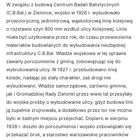
W związku z budową Centrum Badań Balistycznych
(C.B.Bal.) w Zielonce, wojsko w 1926 r. wybudowało
prowizoryczną, jednotorową, wąskotorową linię kolejową
o rozstawie szyn 600 mm wzdłuż ulicy Kolejowej. Linia
miała być użytkowana przez rok, do czasu przewiezienia
materiałów budowlanych do wybudowania niezbędnej
infrastruktury C.B.Bal. Władze wojskowe w tej sprawie
zawarły porozumienie z gminą, zobowiązując się do
wybrukowania ulicy. W 1927 r. przebudowano linię
kolejki, nadając jej stały charakter, zaś drogi nie
wybudowano. Władze samorządowe, zarówno gminne,
jak i Gromadzkiej Rady Zielonki przez wiele lat przesyłały
do wojska prośby o wybudowanie ulicy, gdyż budowa linii
ją zupełnie zrujnowała, a dodatkowo przez tor nie można
było w żadnym miejscu przejechać. Dopiero w sierpniu
1938 r. doszło do porozumienia i wojsko zobowiązało się
przekazać bruk, a starostwo warszawskie pracowników