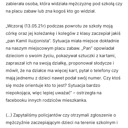
zabierała osoba, która widziała mężczyznę pod szkołą czy
na placu zabaw lub zna kogoś kto go widział.
„Wczoraj (13.05.21r) podczas powrotu ze szkoły moją
córkę oraz jej koleżankę i kolegów z klasy zaczepiał jakiś
„pan Kamil iluzjonista”. Sytuacja miała miejsce dokładnie
na naszym miejscowym placu zabaw. „Pan” opowiadał
dzieciom o swoim życiu, pokazywał sztuczki z kartami,
zapraszał ich na swoją działkę, proponował słodycze i
mówił, że na działce ma więcej kart, pytał o telefony czy
mają jednemu z dzieci nawet podał swój numer. Czy ktoś
się może orientuje kto to jest? Sytuacja bardzo
niepokojąca, więc lepiej uważać” – ostrzegła na
facebooku innych rodziców mieszkanka.
(…) Zapytaliśmy policjantów czy otrzymali zgłoszenie o
mężczyźnie zaczepiającym dzieci na terenie szkolnym i