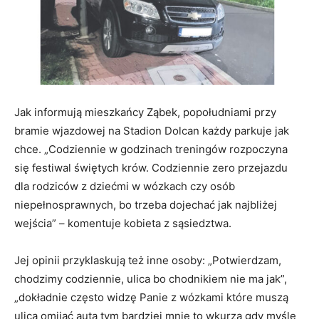
Jak informują mieszkańcy Ząbek, popołudniami przy
bramie wjazdowej na Stadion Dolcan każdy parkuje jak
chce. „Codziennie w godzinach treningów rozpoczyna
się festiwal świętych krów. Codziennie zero przejazdu
dla rodziców z dziećmi w wózkach czy osób
niepełnosprawnych, bo trzeba dojechać jak najbliżej
wejścia” – komentuje kobieta z sąsiedztwa.
Jej opinii przyklaskują też inne osoby: „Potwierdzam,
chodzimy codziennie, ulica bo chodnikiem nie ma jak”,
„dokładnie często widzę Panie z wózkami które muszą
ulica omijać auta tym bardziej mnie to wkurza gdy myślę