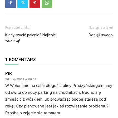
Poprzedni artykuł
Następny artykuł
Kiedy rzucić palenie? Najlepiej
Dopięli swego
wczoraj!
1 KOMENTARZ
Pik
26 maja 2021 W 06:07
W Wołominie na calej długości ulicy Pradzyńskiego mamy
od świtu do nocy parking na chodnikach, trudno się
zmieścić z wózkiem lub prowadząc osobę starszą pod
rękę. Czy planowane jest jakieś rozwiązanie problemu?
Prośba o zajęcie sie tematem.