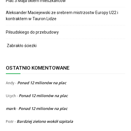
Plac 3 Maja okiem mieszkańców
Aleksander Maciejewski ze srebrem mistrzostw Europy U22 i
kontraktem w Tauron Lidze
Piłsudskiego do przebudowy
Zabrakło ścieżki
OSTATNIO KOMENTOWANE
Ponad 12 milionów na plac
Andy
-
Ponad 12 milionów na plac
Ucych
-
mark
Ponad 12 milionów na plac
-
Bardziej zielono wokół szpitala
Piotr
-