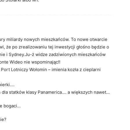
ziury miliardy nowych mieszkańców. To nowe otwarcie
wi, że po zrealizowaniu tej inwestycji głośno będzie o
ie i Sydney.Ju-ż widze zadziwionych mieszkańców
Monte Wideo nie wspominając!!
ort Lotniczy Wołomin – imienia kozła z cieplarni
bierki….
h dla statków klasy Panamerica…. a większych nawet…
ie bogaci…
ie?