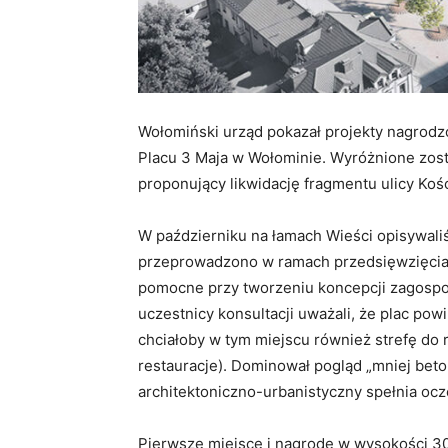
Wołomiński urząd pokazał projekty nagrod
Placu 3 Maja w Wołominie. Wyróżnione zosta
proponujący likwidację fragmentu ulicy Kośc
W październiku na łamach Wieści opisywaliś
przeprowadzono w ramach przedsięwzięcia 
pomocne przy tworzeniu koncepcji zagospo
uczestnicy konsultacji uważali, że plac po
chciałoby w tym miejscu również strefę do 
restauracje). Dominował pogląd „mniej beton
architektoniczno-urbanistyczny spełnia o
Pierwsze miejsce i nagrodę w wysokości 30 t