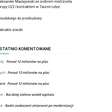
eksander Maciejewski ze srebrem mistrzostw
ropy U22 i kontraktem w Tauron Lidze
łsudskiego do przebudowy
brakło ścieżki
STATNIO KOMENTOWANE
Ponad 12 milionów na plac
ndy
-
Ponad 12 milionów na plac
ych
-
ark
Ponad 12 milionów na plac
-
Bardziej zielono wokół szpitala
otr
-
Radni zaskoczeni zmianami po modernizacji
st
-