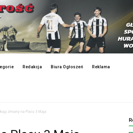
egorie
Redakcja
Biura Ogłoszeń
Reklama
kują zmiany na Placu 3 Maja
R