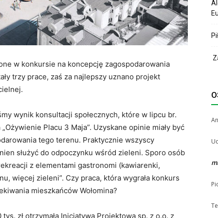
Al
Eu
Pi
Za
zone w konkursie na koncepcję zagospodarowania
ły trzy prace, zaś za najlepszy uznano projekt
ielnej.
O
my wynik konsultacji społecznych, które w lipcu br.
A
„Ożywienie Placu 3 Maja”. Uzyskane opinie miały być
darowania tego terenu. Praktycznie wszyscy
Uc
winien służyć do odpoczynku wśród zieleni. Sporo osób
m
rekreacji z elementami gastronomi (kawiarenki,
u, więcej zieleni”. Czy praca, która wygrała konkurs
Pi
czekiwania mieszkańców Wołomina?
Te
ys. zł otrzymała Inicjatywa Projektowa sp. z o.o. z