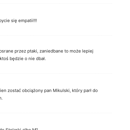
cie się empatii!!!
bsrane przez ptaki, zaniedbane to może lepiej
ktoś będzie o nie dbał.
ien zostać obciążony pan Mikulski, który parł do
m.
 do Stolarki albo M1.