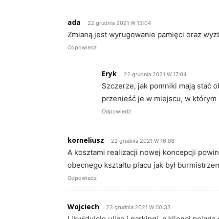
ada
22 grudnia 2021 W 13:04
Zmianą jest wyrugowanie pamięci oraz wyzby
Odpowiedz
Eryk
22 grudnia 2021 W 17:04
Szczerze, jak pomniki mają stać o
przenieść je w miejscu, w którym 
Odpowiedz
korneliusz
22 grudnia 2021 W 16:08
A kosztami realizacji nowej koncepcji powin
obecnego kształtu placu jak był burmistrze
Odpowiedz
Wojciech
23 grudnia 2021 W 00:33
Likwidujcie ulice i parkingi, a klienci pojadą