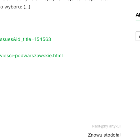
o wyboru: (…)
A
A
N
eissues&id_title=154563
wiesci-podwarszawskie.html
Następny artykuł
Znowu stodoła!