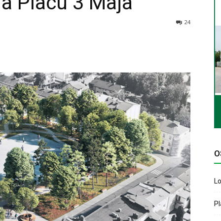
a Placu 3 Maja
24
O
Lo
P