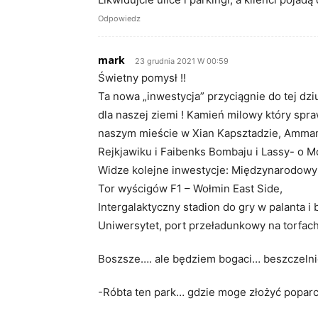
Odpowiedz
mark
23 grudnia 2021 W 00:59
Świetny pomysł !!
Ta nowa „inwestycja” przyciągnie do tej d
dla naszej ziemi ! Kamień milowy który spra
naszym mieście w Xian Kapsztadzie, Amman
Rejkjawiku i Faibenks Bombaju i Lassy- o 
Widze kolejne inwestycje: Międzynarodowy P
Tor wyścigów F1 – Wołmin East Side,
Intergalaktyczny stadion do gry w palanta i 
Uniwersytet, port przeładunkowy na torfac
Boszsze…. ale będziem bogaci… beszczeln
-Róbta ten park… gdzie moge złożyć poparc