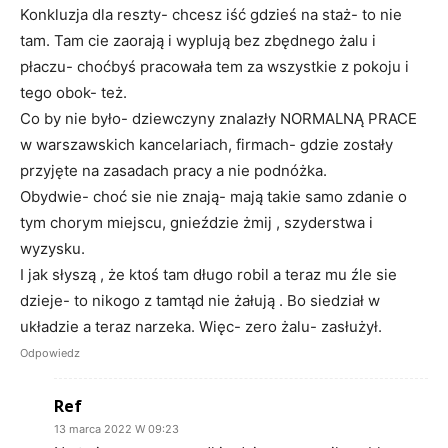
Konkluzja dla reszty- chcesz iść gdzieś na staż- to nie
tam. Tam cie zaorają i wyplują bez zbędnego żalu i
płaczu- choćbyś pracowała tem za wszystkie z pokoju i
tego obok- też.
Co by nie było- dziewczyny znalazły NORMALNĄ PRACE
w warszawskich kancelariach, firmach- gdzie zostały
przyjęte na zasadach pracy a nie podnóżka.
Obydwie- choć sie nie znają- mają takie samo zdanie o
tym chorym miejscu, gnieździe żmij , szyderstwa i
wyzysku.
I jak słyszą , że ktoś tam długo robil a teraz mu źle sie
dzieje- to nikogo z tamtąd nie żałują . Bo siedział w
układzie a teraz narzeka. Więc- zero żalu- zasłużył.
Odpowiedz
Ref
13 marca 2022 W 09:23