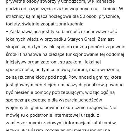
prywatne osoby stworzyły uchodźcom, w kilkanaście
godzin od rozpoczęcia działań wojennych na Ukrainie. W
strażnicy są miejsca noclegowe dla 50 osób, prysznice,
toalety, świetnie zaopatrzona kuchnia.
– Zastanawiająca jest tylko bierność i zachowawczość
lokalnych władz w przypadku Starych Grabi. Zamiast
skupić się na tym, w jaki sposób można pomóc i zapewnić
środki finansowe na bieżące funkcjonowanie tej oddolnej
inicjatywy organizatorom, strażakom i lokalnej
społeczności, po tym co mówią zebrani, mam wrażenie,
że są rzucane kłody pod nogi. Powinnością gminy, która
jest głównym beneficjentem naszych podatków, powinno
być niesienie pomocy potrzebującym, widząc ogólną
społeczną akceptację dla wsparcia uchodźców
wojennych, gmina powinna skutecznie reagować. Nie
mówię tu o podstronie internetowej urzędu z
zamieszczonymi rządowymi informacjami-ulotkami w
języku ukraińskim, rozdawanymi między innymi na