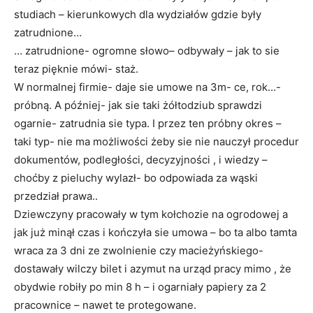
studiach – kierunkowych dla wydziałów gdzie były
zatrudnione…
… zatrudnione- ogromne słowo– odbywały – jak to sie
teraz pięknie mówi- staż.
W normalnej firmie- daje sie umowe na 3m- ce, rok…-
próbną. A później- jak sie taki żółtodziub sprawdzi
ogarnie- zatrudnia sie typa. I przez ten próbny okres –
taki typ- nie ma możliwości żeby sie nie nauczył procedur
dokumentów, podległości, decyzyjności , i wiedzy –
choćby z pieluchy wylazł- bo odpowiada za wąski
przedział prawa..
Dziewczyny pracowały w tym kołchozie na ogrodowej a
jak już minął czas i kończyła sie umowa – bo ta albo tamta
wraca za 3 dni ze zwolnienie czy macieżyńskiego-
dostawały wilczy bilet i azymut na urząd pracy mimo , że
obydwie robiły po min 8 h – i ogarniały papiery za 2
pracownice – nawet te protegowane.