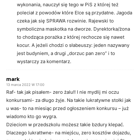
wykonania, nauczył się tego w PiS z której też
poleciał z powodów które Elce są przydatne. Jagoda
czeka jak się SPRAWA rozwinie. Rajewski to
symboliczna maskotka na dworze. Dyrektorka/żona
to chodząca porażka z której rechocze się nawet
kocur. A jeżeli chodzi o słabeuszy: jeden nazywany
jest budyniem, a drugi „dorzuc pan zero” i to
wystarczy za komentarz.
mark
13 marca 2022 W 17:00
Raf- tak jak pisałem- zero żalu!! I nie mydlij mi oczu
konkursami- za długo żyje. Na takie lukratywne stołki jak
u was- to na miesiąc przed ogłoszeniem konkursu – już
wiadomo kto go wygra.
Dzieciom w przedszkolu możesz takie bzdury klepać.
Dlaczego lukrattwne- na miejścu, zero kosztów dojazdu,