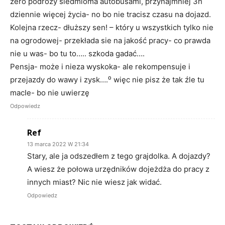
zero podróży siedmioma autobusami, przynajmniej 3h
dziennie więcej życia- no bo nie tracisz czasu na dojazd.
Kolejna rzecz- dłuższy sen! – który u wszystkich tylko nie
na ogrodowej- przekłada sie na jakość pracy- co prawda
nie u was- bo tu to….. szkoda gadać….
Pensja- może i nieza wyskoka- ale rekompensuje i
przejazdy do wawy i zysk….⁰ więc nie pisz że tak źle tu
macIe- bo nie uwierzę
Odpowiedz
Ref
13 marca 2022 W 21:34
Stary, ale ja odszedłem z tego grajdolka. A dojazdy?
A wiesz że połowa urzędników dojeżdża do pracy z
innych miast? Nic nie wiesz jak widać.
Odpowiedz