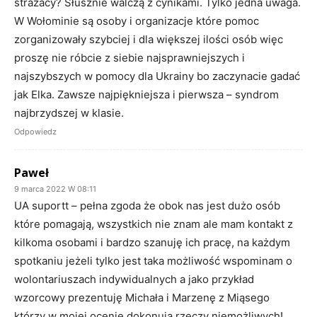
strażacy? Słusznie walczą z cynikami. Tylko jedna uwaga.
W Wołominie są osoby i organizacje które pomoc
zorganizowały szybciej i dla większej ilości osób więc
proszę nie róbcie z siebie najsprawniejszych i
najszybszych w pomocy dla Ukrainy bo zaczynacie gadać
jak Elka. Zawsze najpiękniejsza i pierwsza – syndrom
najbrzydszej w klasie.
Odpowiedz
Paweł
9 marca 2022 W 08:11
UA suportt – pełna zgoda że obok nas jest dużo osób
które pomagają, wszystkich nie znam ale mam kontakt z
kilkoma osobami i bardzo szanuję ich pracę, na każdym
spotkaniu jeżeli tylko jest taka możliwość wspominam o
wolontariuszach indywidualnych a jako przykład
wzorcowy prezentuję Michała i Marzenę z Miąsego
którzy w mojej ocenie dokonują rzeczy niemożliwych!