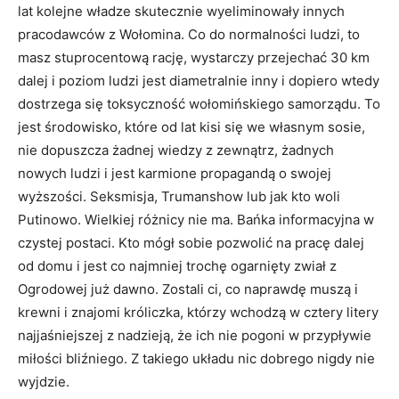
lat kolejne władze skutecznie wyeliminowały innych
pracodawców z Wołomina. Co do normalności ludzi, to
masz stuprocentową rację, wystarczy przejechać 30 km
dalej i poziom ludzi jest diametralnie inny i dopiero wtedy
dostrzega się toksyczność wołomińskiego samorządu. To
jest środowisko, które od lat kisi się we własnym sosie,
nie dopuszcza żadnej wiedzy z zewnątrz, żadnych
nowych ludzi i jest karmione propagandą o swojej
wyższości. Seksmisja, Trumanshow lub jak kto woli
Putinowo. Wielkiej różnicy nie ma. Bańka informacyjna w
czystej postaci. Kto mógł sobie pozwolić na pracę dalej
od domu i jest co najmniej trochę ogarnięty zwiał z
Ogrodowej już dawno. Zostali ci, co naprawdę muszą i
krewni i znajomi króliczka, którzy wchodzą w cztery litery
najjaśniejszej z nadzieją, że ich nie pogoni w przypływie
miłości bliźniego. Z takiego układu nic dobrego nigdy nie
wyjdzie.