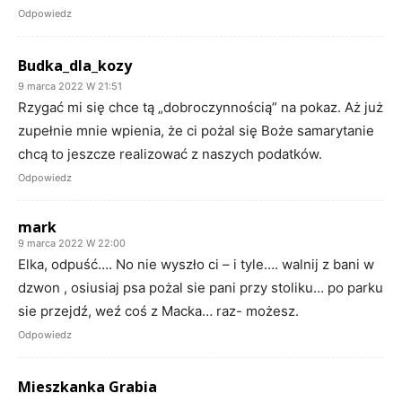
Odpowiedz
Budka_dla_kozy
9 marca 2022 W 21:51
Rzygać mi się chce tą „dobroczynnością” na pokaz. Aż już
zupełnie mnie wpienia, że ci pożal się Boże samarytanie
chcą to jeszcze realizować z naszych podatków.
Odpowiedz
mark
9 marca 2022 W 22:00
Elka, odpuść…. No nie wyszło ci – i tyle…. walnij z bani w
dzwon , osiusiaj psa pożal sie pani przy stoliku… po parku
sie przejdź, weź coś z Macka… raz- możesz.
Odpowiedz
Mieszkanka Grabia