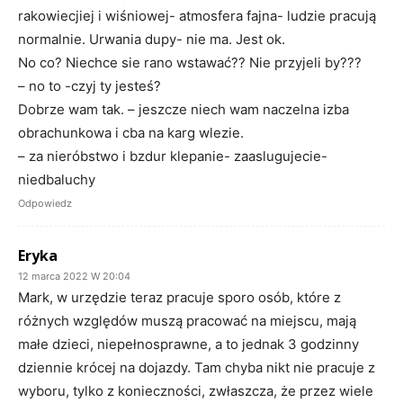
rakowiecjiej i wiśniowej- atmosfera fajna- ludzie pracują
normalnie. Urwania dupy- nie ma. Jest ok.
No co? Niechce sie rano wstawać?? Nie przyjeli by???
– no to -czyj ty jesteś?
Dobrze wam tak. – jeszcze niech wam naczelna izba
obrachunkowa i cba na karg wlezie.
– za nieróbstwo i bzdur klepanie- zaaslugujecie-
niedbaluchy
Odpowiedz
Eryka
12 marca 2022 W 20:04
Mark, w urzędzie teraz pracuje sporo osób, które z
różnych względów muszą pracować na miejscu, mają
małe dzieci, niepełnosprawne, a to jednak 3 godzinny
dziennie krócej na dojazdy. Tam chyba nikt nie pracuje z
wyboru, tylko z konieczności, zwłaszcza, że przez wiele