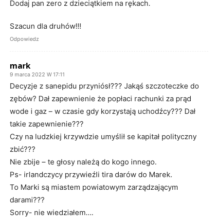
Dodaj pan zero z dzieciątkiem na rękach.
Szacun dla druhów!!!
Odpowiedz
mark
9 marca 2022 W 17:11
Decyzje z sanepidu przyniósł??? Jakąś szczoteczke do
zębów? Dał zapewnienie że popłaci rachunki za prąd
wode i gaz – w czasie gdy korzystają uchodźcy??? Dał
takie zapewnienie???
Czy na ludzkiej krzywdzie umyślił se kapitał polityczny
zbić???
Nie zbije – te głosy należą do kogo innego.
Ps- irlandczycy przywieźli tira darów do Marek.
To Marki są miastem powiatowym zarządzającym
darami???
Sorry- nie wiedziałem….