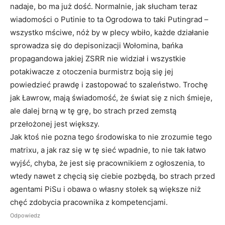
nadaje, bo ma już dość. Normalnie, jak słucham teraz
wiadomości o Putinie to ta Ogrodowa to taki Putingrad –
wszystko mściwe, nóż by w plecy wbiło, każde działanie
sprowadza się do depisonizacji Wołomina, bańka
propagandowa jakiej ZSRR nie widział i wszystkie
potakiwacze z otoczenia burmistrz boją się jej
powiedzieć prawdę i zastopować to szaleństwo. Trochę
jak Ławrow, mają świadomość, że świat się z nich śmieje,
ale dalej brną w tę grę, bo strach przed zemstą
przełożonej jest większy.
Jak ktoś nie pozna tego środowiska to nie zrozumie tego
matrixu, a jak raz się w tę sieć wpadnie, to nie tak łatwo
wyjść, chyba, że jest się pracownikiem z ogłoszenia, to
wtedy nawet z chęcią się ciebie pozbędą, bo strach przed
agentami PiSu i obawa o własny stołek są większe niż
chęć zdobycia pracownika z kompetencjami.
Odpowiedz