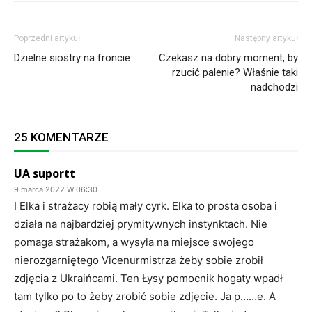
Poprzedni artykuł
Następny artykuł
Dzielne siostry na froncie
Czekasz na dobry moment, by
rzucić palenie? Właśnie taki
nadchodzi
25 KOMENTARZE
UA suportt
9 marca 2022 W 06:30
I Elka i strażacy robią mały cyrk. Elka to prosta osoba i
działa na najbardziej prymitywnych instynktach. Nie
pomaga strażakom, a wysyła na miejsce swojego
nierozgarniętego Vicenurmistrza żeby sobie zrobił
zdjęcia z Ukraińcami. Ten Łysy pomocnik hogaty wpadł
tam tylko po to żeby zrobić sobie zdjęcie. Ja p……e. A