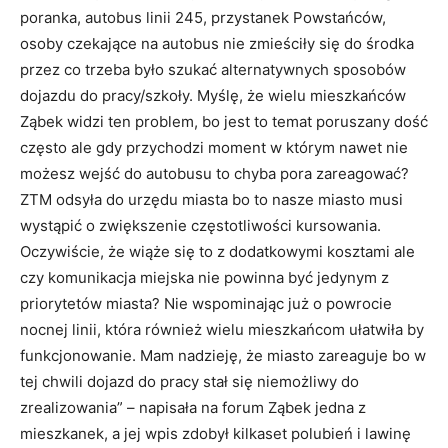
poranka, autobus linii 245, przystanek Powstańców,
osoby czekające na autobus nie zmieściły się do środka
przez co trzeba było szukać alternatywnych sposobów
dojazdu do pracy/szkoły. Myślę, że wielu mieszkańców
Ząbek widzi ten problem, bo jest to temat poruszany dość
często ale gdy przychodzi moment w którym nawet nie
możesz wejść do autobusu to chyba pora zareagować?
ZTM odsyła do urzędu miasta bo to nasze miasto musi
wystąpić o zwiększenie częstotliwości kursowania.
Oczywiście, że wiąże się to z dodatkowymi kosztami ale
czy komunikacja miejska nie powinna być jedynym z
priorytetów miasta? Nie wspominając już o powrocie
nocnej linii, która również wielu mieszkańcom ułatwiła by
funkcjonowanie. Mam nadzieję, że miasto zareaguje bo w
tej chwili dojazd do pracy stał się niemożliwy do
zrealizowania” – napisała na forum Ząbek jedna z
mieszkanek, a jej wpis zdobył kilkaset polubień i lawinę