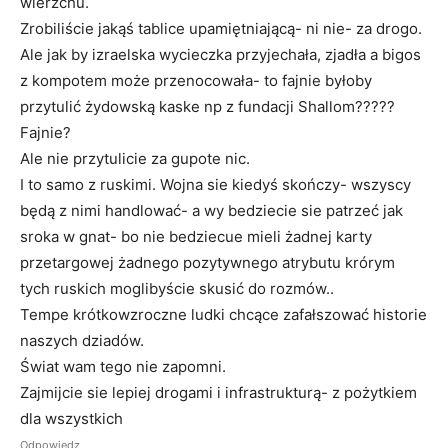
wierzchu.
Zrobiliście jakąś tablice upamiętniającą- ni nie- za drogo.
Ale jak by izraelska wycieczka przyjechała, zjadła a bigos
z kompotem może przenocowała- to fajnie byłoby
przytulić żydowską kaske np z fundacji Shallom?????
Fajnie?
Ale nie przytulicie za gupote nic.
I to samo z ruskimi. Wojna sie kiedyś skończy- wszyscy
będą z nimi handlować- a wy bedziecie sie patrzeć jak
sroka w gnat- bo nie bedziecue mieli żadnej karty
przetargowej żadnego pozytywnego atrybutu krórym
tych ruskich moglibyście skusić do rozmów..
Tempe krótkowzroczne ludki chcące zafałszować historie
naszych dziadów.
Świat wam tego nie zapomni.
Zajmijcie sie lepiej drogami i infrastrukturą- z pożytkiem
dla wszystkich
Odpowiedz