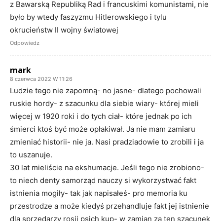
z Bawarską Republiką Rad i francuskimi komunistami, nie
było by wtedy faszyzmu Hitlerowskiego i tylu
okrucieństw II wojny światowej
Odpowiedz
mark
8 czerwca 2022 W 11:26
Ludzie tego nie zapomną- no jasne- dlatego pochowali
ruskie hordy- z szacunku dla siebie wiary- której mieli
więcej w 1920 roki i do tych ciał- które jednak po ich
śmierci ktoś być może opłakiwał. Ja nie mam zamiaru
zmieniać historii- nie ja. Nasi pradziadowie to zrobili i ja
to uszanuje.
30 lat mieliście na ekshumacje. Jeśli tego nie zrobiono-
to niech denty samorząd nauczy si wykorzystwać fakt
istnienia mogiły- tak jak napisałeś- pro memoria ku
przestrodze a może kiedyś przehandluje fakt jej istnienie
dla sprzedarzy rosji psich kup- w zamian za ten szacunek