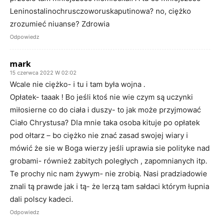
Leninostalinochrusczoworuskaputinowa? no, ciężko
zrozumieć niuanse? Zdrowia
Odpowiedz
mark
15 czerwca 2022 W 02:02
Wcale nie ciężko- i tu i tam była wojna .
Opłatek- taaak ! Bo jeśli ktoś nie wie czym są uczynki
miłosierne co do ciała i duszy- to jak może przyjmować
Ciało Chrystusa? Dla mnie taka osoba kituje po opłatek
pod ołtarz – bo ciężko nie znać zasad swojej wiary i
mówić że sie w Boga wierzy jeśli uprawia sie polityke nad
grobami- również zabitych poległych , zapomnianych itp.
Te prochy nic nam żywym- nie zrobią. Nasi pradziadowie
znali tą prawde jak i tą- że lerzą tam sałdaci którym łupnia
dali polscy kadeci.
Odpowiedz