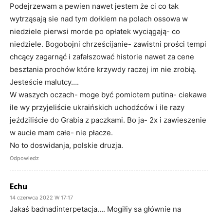
Podejrzewam a pewien nawet jestem że ci co tak
wytrząsają sie nad tym dołkiem na polach ossowa w
niedziele pierwsi morde po opłatek wyciągają- co
niedziele. Bogobojni chrześcijanie- zawistni prości tempi
chcący zagarnąć i zafałszować historie nawet za cene
besztania prochów które krzywdy raczej im nie zrobią.
Jesteście malutcy….
W waszych oczach- moge być pomiotem putina- ciekawe
ile wy przyjeliście ukraińskich uchodźców i ile razy
jeździliście do Grabia z paczkami. Bo ja- 2x i zawieszenie
w aucie mam całe- nie płacze.
No to doswidanja, polskie druzja.
Odpowiedz
Echu
14 czerwca 2022 W 17:17
Jakaś badnadinterpetacja…. Mogiłiy sa głównie na