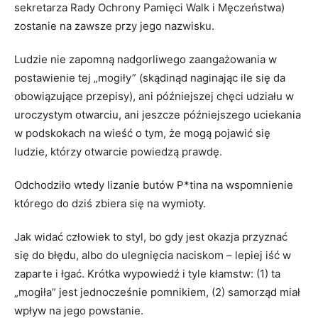
sekretarza Rady Ochrony Pamięci Walk i Męczeństwa)
zostanie na zawsze przy jego nazwisku.
Ludzie nie zapomną nadgorliwego zaangażowania w
postawienie tej „mogiły” (skądinąd naginając ile się da
obowiązujące przepisy), ani późniejszej chęci udziału w
uroczystym otwarciu, ani jeszcze późniejszego uciekania
w podskokach na wieść o tym, że mogą pojawić się
ludzie, którzy otwarcie powiedzą prawdę.
Odchodziło wtedy lizanie butów P*tina na wspomnienie
którego do dziś zbiera się na wymioty.
Jak widać człowiek to styl, bo gdy jest okazja przyznać
się do błędu, albo do ulegnięcia naciskom – lepiej iść w
zaparte i łgać. Krótka wypowiedź i tyle kłamstw: (1) ta
„mogiła” jest jednocześnie pomnikiem, (2) samorząd miał
wpływ na jego powstanie.