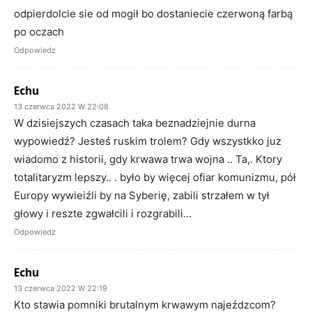
odpierdolcie sie od mogił bo dostaniecie czerwoną farbą
po oczach
Odpowiedz
Echu
13 czerwca 2022 W 22:08
W dzisiejszych czasach taka beznadziejnie durna
wypowiedź? Jesteś ruskim trolem? Gdy wszystkko juz
wiadomo z historii, gdy krwawa trwa wojna .. Ta,. Ktory
totalitaryzm lepszy.. . było by więcej ofiar komunizmu, pół
Europy wywieiźli by na Syberię, zabili strzałem w tył
głowy i reszte zgwałcili i rozgrabili…
Odpowiedz
Echu
13 czerwca 2022 W 22:19
Kto stawia pomniki brutalnym krwawym najeźdzcom?