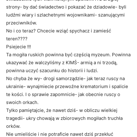
strony- by dać świadectwo i pokazać że dziadowie- byli
ludźmi wiary i szlachetnymi wojownikami- szanującymi
przeciwników.
No i co teraz? Chcecie wziąć spychacz i zamieść
teren????
Psiejecie !!!
Ta mogiła ruskich powinna być częścią myzeum. Powinna
ukazywać że walczyliśmy z KIMŚ- armią a ni trzodą,
powinna uczyć szacunku do historii i ludzi.
No chyba że wy- drogi samorządzie- jak teraz ruscy na
ukrainie- wynajmiecie przewoźne krematorium i spalicie
te kości. I o sprawie zapomnicie- jak obecnie ruscy o
swoich orkach.
Tylko pamiętajcie, że nawet dziś- w obliczu wielkiej
tragedii- ukry chowają w zbiorowych mogiłach truchła
orków.
Nie umieliście i nie potraficie nawet dziś przekłuć