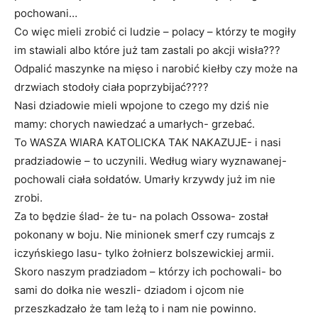
pochowani…
Co więc mieli zrobić ci ludzie – polacy – którzy te mogiły
im stawiali albo które już tam zastali po akcji wisła???
Odpalić maszynke na mięso i narobić kiełby czy może na
drzwiach stodoły ciała poprzybijać????
Nasi dziadowie mieli wpojone to czego my dziś nie
mamy: chorych nawiedzać a umarłych- grzebać.
To WASZA WIARA KATOLICKA TAK NAKAZUJE- i nasi
pradziadowie – to uczynili. Według wiary wyznawanej-
pochowali ciała sołdatów. Umarły krzywdy już im nie
zrobi.
Za to będzie ślad- że tu- na polach Ossowa- został
pokonany w boju. Nie minionek smerf czy rumcajs z
iczyńskiego lasu- tylko żołnierz bolszewickiej armii.
Skoro naszym pradziadom – którzy ich pochowali- bo
sami do dołka nie weszli- dziadom i ojcom nie
przeszkadzało że tam leżą to i nam nie powinno.