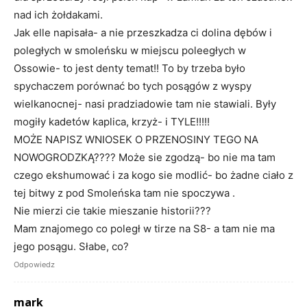
nad ich żołdakami.
Jak elle napisała- a nie przeszkadza ci dolina dębów i
poległych w smoleńsku w miejscu poleegłych w
Ossowie- to jest denty temat!! To by trzeba było
spychaczem porównać bo tych posągów z wyspy
wielkanocnej- nasi pradziadowie tam nie stawiali. Były
mogiły kadetów kaplica, krzyż- i TYLE!!!!!
MOŻE NAPISZ WNIOSEK O PRZENOSINY TEGO NA
NOWOGRODZKĄ???? Może sie zgodzą- bo nie ma tam
czego ekshumować i za kogo sie modlić- bo żadne ciało z
tej bitwy z pod Smoleńska tam nie spoczywa .
Nie mierzi cie takie mieszanie historii???
Mam znajomego co poległ w tirze na S8- a tam nie ma
jego posągu. Słabe, co?
Odpowiedz
mark