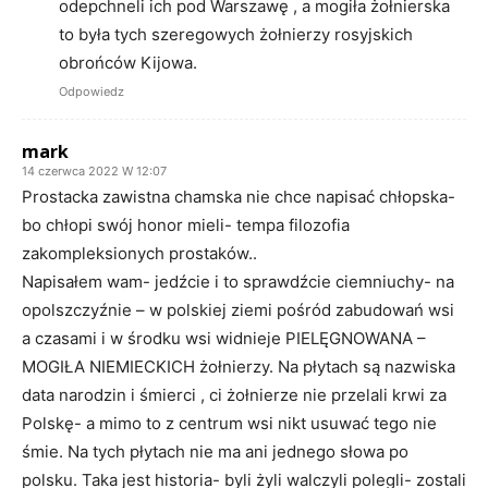
odepchneli ich pod Warszawę , a mogiła żołnierska
to była tych szeregowych żołnierzy rosyjskich
obrońców Kijowa.
Odpowiedz
mark
14 czerwca 2022 W 12:07
Prostacka zawistna chamska nie chce napisać chłopska-
bo chłopi swój honor mieli- tempa filozofia
zakompleksionych prostaków..
Napisałem wam- jedźcie i to sprawdźcie ciemniuchy- na
opolszczyźnie – w polskiej ziemi pośród zabudowań wsi
a czasami i w środku wsi widnieje PIELĘGNOWANA –
MOGIŁA NIEMIECKICH żołnierzy. Na płytach są nazwiska
data narodzin i śmierci , ci żołnierze nie przelali krwi za
Polskę- a mimo to z centrum wsi nikt usuwać tego nie
śmie. Na tych płytach nie ma ani jednego słowa po
polsku. Taka jest historia- byli żyli walczyli polegli- zostali