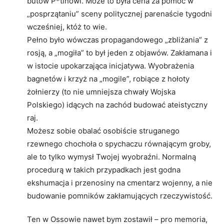
butów P*tinowi. Może to była cena za pomoc w
„posprzątaniu” sceny politycznej parenaście tygodni
wcześniej, któż to wie.
Pełno było wówczas propagandowego „zbliżania” z
rosją, a „mogiła” to był jeden z objawów. Zakłamana i
w istocie upokarzająca inicjatywa. Wyobrażenia
bagnetów i krzyż na „mogile”, robiące z hołoty
żołnierzy (to nie umniejsza chwały Wojska
Polskiego) idących na zachód budować ateistyczny
raj.
Możesz sobie obalać osobiście struganego
rzewnego chochoła o spychaczu równającym groby,
ale to tylko wymysł Twojej wyobraźni. Normalną
procedurą w takich przypadkach jest godna
ekshumacja i przenosiny na cmentarz wojenny, a nie
budowanie pomników zakłamujących rzeczywistość.
Ten w Ossowie nawet bym zostawił – pro memoria,