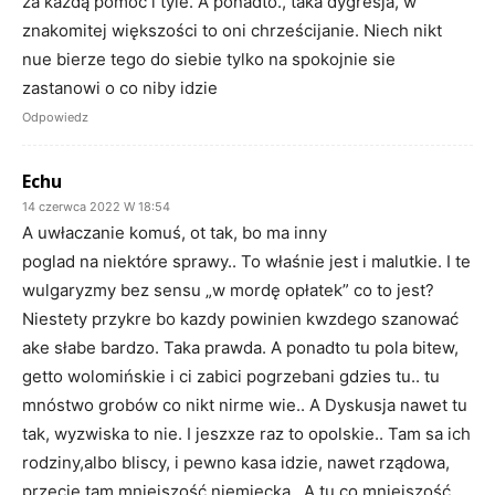
za każdą pomoc i tyle. A ponadto., taka dygresja, w
znakomitej większości to oni chrześcijanie. Niech nikt
nue bierze tego do siebie tylko na spokojnie sie
zastanowi o co niby idzie
Odpowiedz
Echu
14 czerwca 2022 W 18:54
A uwłaczanie komuś, ot tak, bo ma inny
poglad na niektóre sprawy.. To właśnie jest i malutkie. I te
wulgaryzmy bez sensu „w mordę opłatek” co to jest?
Niestety przykre bo kazdy powinien kwzdego szanować
ake słabe bardzo. Taka prawda. A ponadto tu pola bitew,
getto wolomińskie i ci zabici pogrzebani gdzies tu.. tu
mnóstwo grobów co nikt nirme wie.. A Dyskusja nawet tu
tak, wyzwiska to nie. I jeszxze raz to opolskie.. Tam sa ich
rodziny,albo bliscy, i pewno kasa idzie, nawet rządowa,
przecie tam mniejszość niemiecka.. A tu co mniejszość