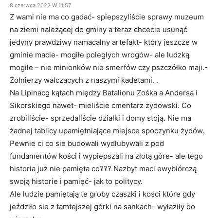
8 czerwca 2022 W 11:57
Z wami nie ma co gadać- spiepszyliście sprawy muzeum
na ziemi należącej do gminy a teraz chcecie usunąć
jedyny prawdziwy namacalny artefakt- który jeszcze w
gminie macie- mogiłe poległych wrogów- ale ludzką
mogiłe – nie minionków nie smerfów czy pszczółko maji.-
Żołnierzy walczących z naszymi kadetami. .
Na Lipinacg kątach między Batalionu Zośka a Andersa i
Sikorskiego nawet- mieliście cmentarz żydowski. Co
zrobiliście- sprzedaliście działki i domy stoją. Nie ma
żadnej tablicy upamiętniające miejsce spoczynku żydów.
Pewnie ci co sie budowali wydłubywali z pod
fundamentów kości i wypiepszali na złotą góre- ale tego
historia już nie pamięta co??? Nazbyt maci ewybiórczą
swoją historie i pamięć- jak to politycy.
Ale ludzie pamiętają te groby czaszki i kości które gdy
jeździło sie z tamtejszej górki na sankach- wyłaziły do