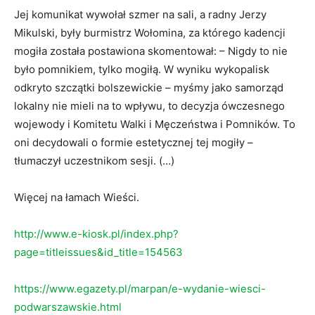
Jej komunikat wywołał szmer na sali, a radny Jerzy
Mikulski, były burmistrz Wołomina, za którego kadencji
mogiła została postawiona skomentował: – Nigdy to nie
było pomnikiem, tylko mogiłą. W wyniku wykopalisk
odkryto szczątki bolszewickie – myśmy jako samorząd
lokalny nie mieli na to wpływu, to decyzja ówczesnego
wojewody i Komitetu Walki i Męczeństwa i Pomników. To
oni decydowali o formie estetycznej tej mogiły –
tłumaczył uczestnikom sesji. (…)
Więcej na łamach Wieści.
http://www.e-kiosk.pl/index.php?
page=titleissues&id_title=154563
https://www.egazety.pl/marpan/e-wydanie-wiesci-
podwarszawskie.html