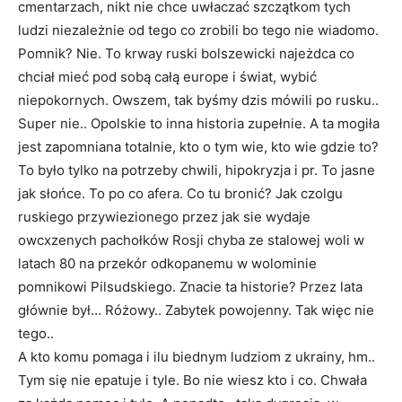
cmentarzach, nikt nie chce uwłaczać szczątkom tych
ludzi niezależnie od tego co zrobili bo tego nie wiadomo.
Pomnik? Nie. To krway ruski bolszewicki najeżdca co
chciał mieć pod sobą całą europe i świat, wybić
niepokornych. Owszem, tak byśmy dzis mówili po rusku..
Super nie.. Opolskie to inna historia zupełnie. A ta mogiła
jest zapomniana totalnie, kto o tym wie, kto wie gdzie to?
To było tylko na potrzeby chwili, hipokryzja i pr. To jasne
jak słońce. To po co afera. Co tu bronić? Jak czolgu
ruskiego przywiezionego przez jak sie wydaje
owcxzenych pachołków Rosji chyba ze stalowej woli w
latach 80 na przekór odkopanemu w wolominie
pomnikowi Pilsudskiego. Znacie ta historie? Przez lata
głównie był… Różowy.. Zabytek powojenny. Tak więc nie
tego..
A kto komu pomaga i ilu biednym ludziom z ukrainy, hm..
Tym się nie epatuje i tyle. Bo nie wiesz kto i co. Chwała