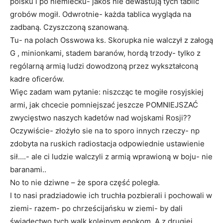
polsku i po niemiecku- jakoś nie dewastują tych tablic
grobów mogił. Odwrotnie- każda tablica wygląda na
zadbaną. Czyszczoną szanowaną.
Tu- na polach Osswowa ks. Skorupka nie walczył z załogą
G , minionkami, stadem baranów, hordą trzody- tylko z
rególarną armią ludzi dowodzoną przez wykształconą
kadre oficerów.
Więc zadam wam pytanie: niszcząc te mogiłe rosyjskiej
armi, jak chcecie pomniejszać jeszcze POMNIEJSZAĆ
zwycięstwo naszych kadetów nad wojskami Rosji??
Oczywiście- złożyło sie na to sporo innych rzeczy- np
zdobyta na ruskich radiostacja odpowiednie ustawienie
sił….- ale ci ludzie walczyli z armią wprawioną w boju- nie
baranami..
No to nie dziwne – że spora część poległa.
I to nasi pradziadowie ich truchła pozbierali i pochowali w
ziemi- razem- po chrześcijańsku w ziemi- by dali
świadectwo tych walk kolejnym epokom. A z drugiej