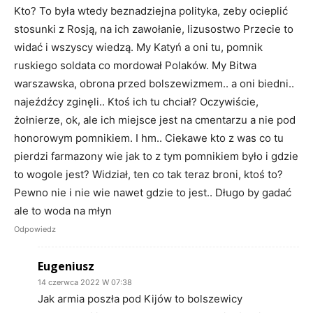
Kto? To była wtedy beznadziejna polityka, zeby ocieplić
stosunki z Rosją, na ich zawołanie, lizusostwo Przecie to
widać i wszyscy wiedzą. My Katyń a oni tu, pomnik
ruskiego soldata co mordował Polaków. My Bitwa
warszawska, obrona przed bolszewizmem.. a oni biedni..
najeźdźcy zginęli.. Ktoś ich tu chciał? Oczywiście,
żołnierze, ok, ale ich miejsce jest na cmentarzu a nie pod
honorowym pomnikiem. I hm.. Ciekawe kto z was co tu
pierdzi farmazony wie jak to z tym pomnikiem było i gdzie
to wogole jest? Widział, ten co tak teraz broni, ktoś to?
Pewno nie i nie wie nawet gdzie to jest.. Długo by gadać
ale to woda na młyn
Odpowiedz
Eugeniusz
14 czerwca 2022 W 07:38
Jak armia poszła pod Kijów to bolszewicy