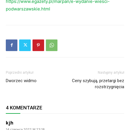
https://www.egazety.pl/marpan/e-wydanie-wiesci-
podwarszawskie.html
Poprzedni artykuł
Następny artykuł
Dworzec widmo
Ceny szybują, przetargi bez
rozstrzygnięcia
4 KOMENTARZE
kjh
14 czerwca 2022 W 23:18