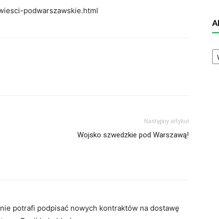
wiesci-podwarszawskie.html
A
A
N
Następny artykuł
Wojsko szwedzkie pod Warszawą!
 nie potrafi podpisać nowych kontraktów na dostawę