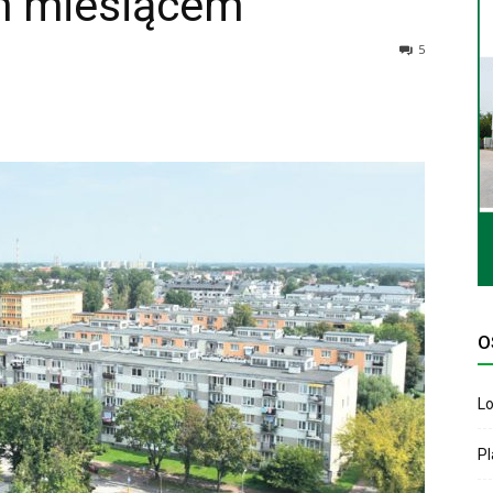
ym miesiącem
5
O
Lo
P