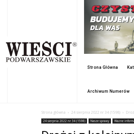
Strona Główna
Kat
Archiwum Numerów
Strona główna
24 sierpnia 2022 nr 34 (1598)
Droż
24 sierpnia 2022 nr 34 (1598)
Nasze sprawy
Ważne inform