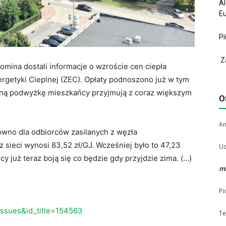
Al
Eu
Pi
Za
mina dostali informacje o wzroście cen ciepła
rgetyki Cieplnej (ZEC). Opłaty podnoszono już w tym
ępną podwyżkę mieszkańcy przyjmują z coraz większym
O
A
ówno dla odbiorców zasilanych z węzła
z sieci wynosi 83,52 zł/GJ. Wcześniej było to 47,23
Uc
y już teraz boją się co będzie gdy przyjdzie zima. (…)
m
Pi
eissues&id_title=154563
Te