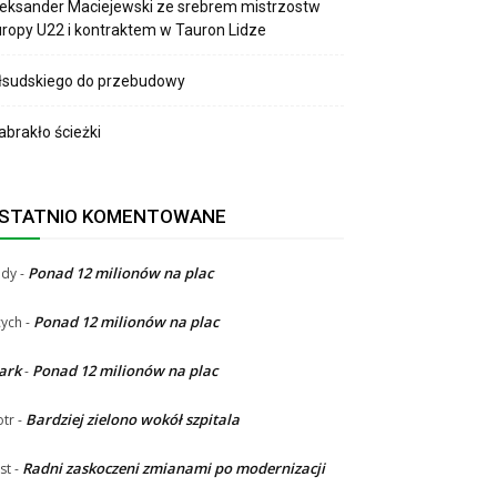
eksander Maciejewski ze srebrem mistrzostw
ropy U22 i kontraktem w Tauron Lidze
łsudskiego do przebudowy
brakło ścieżki
STATNIO KOMENTOWANE
Ponad 12 milionów na plac
ndy
-
Ponad 12 milionów na plac
ych
-
ark
Ponad 12 milionów na plac
-
Bardziej zielono wokół szpitala
otr
-
Radni zaskoczeni zmianami po modernizacji
st
-