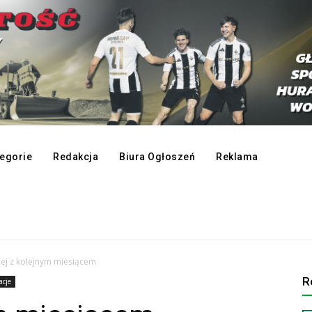
egorie
Redakcja
Biura Ogłoszeń
Reklama
ej z kolejnym miesiącem
R
acje