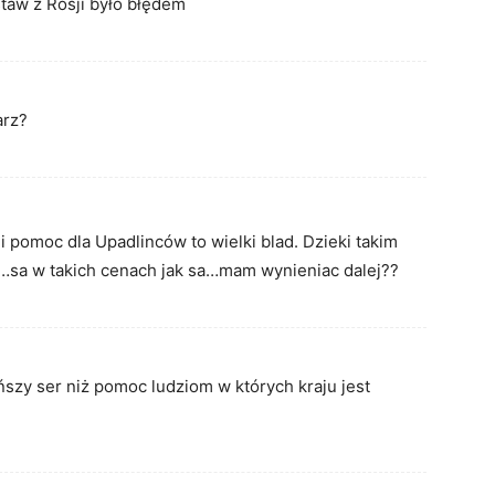
taw z Rosji było błędem
arz?
pomoc dla Upadlinców to wielki blad. Dzieki takim
…sa w takich cenach jak sa…mam wynieniac dalej??
ańszy ser niż pomoc ludziom w których kraju jest