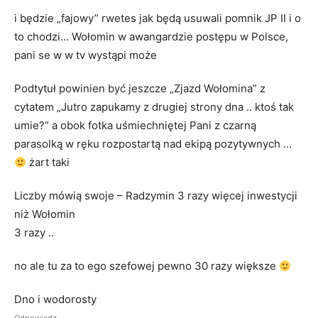
i będzie „fajowy” rwetes jak będą usuwali pomnik JP II i o
to chodzi… Wołomin w awangardzie postępu w Polsce,
pani se w w tv wystąpi może
Podtytuł powinien być jeszcze „Zjazd Wołomina” z
cytatem „Jutro zapukamy z drugiej strony dna .. ktoś tak
umie?” a obok fotka uśmiechniętej Pani z czarną
parasolką w ręku rozpostartą nad ekipą pozytywnych …
żart taki
Liczby mówią swoje – Radzymin 3 razy więcej inwestycji
niż Wołomin
3 razy ..
no ale tu za to ego szefowej pewno 30 razy większe
Dno i wodorosty