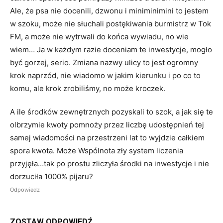
Ale, że psa nie docenili, dzwonu i miniminimini to jestem
w szoku, może nie słuchali postękiwania burmistrz w Tok
FM, a może nie wytrwali do końca wywiadu, no wie
wiem… Ja w każdym razie doceniam te inwestycje, mogło
być gorzej, serio. Zmiana nazwy ulicy to jest ogromny
krok naprzód, nie wiadomo w jakim kierunku i po co to
komu, ale krok zrobiliśmy, no może kroczek.
A ile środków zewnętrznych pozyskali to szok, a jak się te
olbrzymie kwoty pomnoży przez liczbę udostępnień tej
samej wiadomości na przestrzeni lat to wyjdzie całkiem
spora kwota. Może Wspólnota zły system liczenia
przyjęła…tak po prostu zliczyła środki na inwestycje i nie
dorzuciła 1000% pijaru?
Odpowiedz
ZOSTAW ODPOWIEDŹ