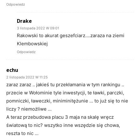
Odpowiedz
Drake
3 listopada 2022 W 09:01
Rakowski to akurat geszefciarz….zaraza na ziemi
Klembowskiej
Odpowiedz
echu
2 listopada 2022 W 11:25
zaraz zaraz .. jakieś tu przekłamania w tym rankingu ..
przecie w Wołominie tyle inwestycji, te ławki, parczki,
pomniczki, ławeczki, miniminitężunie … to już się to nie
liczy ? niemożliwe …
A teraz przebudowa placu 3 maja na skalę wręcz
światową to nic? wszytko inne wszędzie się chowa,
reszta to nic …