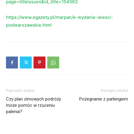
page=titleissues&id_title=154563
https://www.egazety.pl/marpan/e-wydanie-wiesci-
podwarszawskie.html
Poprzedni artykuł
Następny artykuł
Czy plan zimowych podróży
Pożegnanie z parkingiem
może pomóc w rzuceniu
palenia?