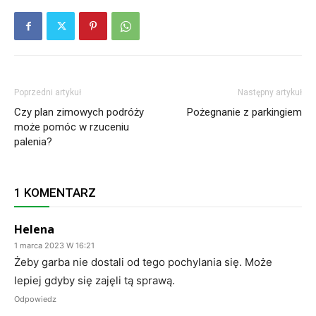
Poprzedni artykuł
Następny artykuł
Czy plan zimowych podróży
Pożegnanie z parkingiem
może pomóc w rzuceniu
palenia?
1 KOMENTARZ
Helena
1 marca 2023 W 16:21
Żeby garba nie dostali od tego pochylania się. Może
lepiej gdyby się zajęli tą sprawą.
Odpowiedz