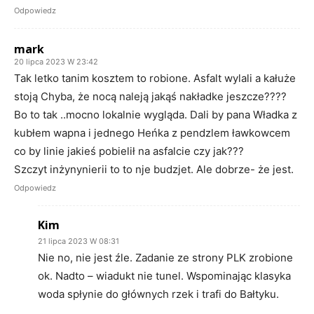
Odpowiedz
mark
20 lipca 2023 W 23:42
Tak letko tanim kosztem to robione. Asfalt wylali a kałuże
stoją Chyba, że nocą naleją jakąś nakładke jeszcze????
Bo to tak ..mocno lokalnie wygląda. Dali by pana Władka z
kubłem wapna i jednego Heńka z pendzlem ławkowcem
co by linie jakieś pobielił na asfalcie czy jak???
Szczyt inżynynierii to to nje budzjet. Ale dobrze- że jest.
Odpowiedz
Kim
21 lipca 2023 W 08:31
Nie no, nie jest źle. Zadanie ze strony PLK zrobione
ok. Nadto – wiadukt nie tunel. Wspominając klasyka
woda spłynie do głównych rzek i trafi do Bałtyku.