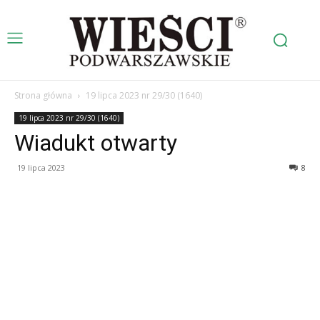
Strona główna
19 lipca 2023 nr 29/30 (1640)
19 lipca 2023 nr 29/30 (1640)
Wiadukt otwarty
19 lipca 2023
8