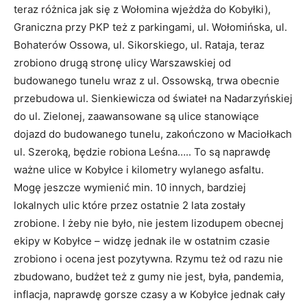
teraz różnica jak się z Wołomina wjeżdża do Kobyłki),
Graniczna przy PKP też z parkingami, ul. Wołomińska, ul.
Bohaterów Ossowa, ul. Sikorskiego, ul. Rataja, teraz
zrobiono drugą stronę ulicy Warszawskiej od
budowanego tunelu wraz z ul. Ossowską, trwa obecnie
przebudowa ul. Sienkiewicza od świateł na Nadarzyńskiej
do ul. Zielonej, zaawansowane są ulice stanowiące
dojazd do budowanego tunelu, zakończono w Maciołkach
ul. Szeroką, będzie robiona Leśna….. To są naprawdę
ważne ulice w Kobyłce i kilometry wylanego asfaltu.
Mogę jeszcze wymienić min. 10 innych, bardziej
lokalnych ulic które przez ostatnie 2 lata zostały
zrobione. I żeby nie było, nie jestem lizodupem obecnej
ekipy w Kobyłce – widzę jednak ile w ostatnim czasie
zrobiono i ocena jest pozytywna. Rzymu też od razu nie
zbudowano, budżet też z gumy nie jest, była, pandemia,
inflacja, naprawdę gorsze czasy a w Kobyłce jednak cały