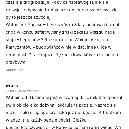
czas się drogi buduje. Kobyłka naprawdę fajnie się
rozwija i gdyby nie trudniejsze gospodarczo czasy szło
by to jeszcze szybciej.
Wołomin ? Zapaść – Leszczyńską 3 lata budowali i nadal
choć w końcu asfalt wylany znaki zakazu wjazdu nadal
stoją – Legionów ? Rozkopana od Wołomińskiej do
Partyzantów – budowlańców nie widać. Inne ulice w
remontach ? Nie kojażę. Tężuni i kwiatków za to mocno
przybywa.
Odpowiedz
mark
21 lipca 2023 W 12:27
Wołmin od 6 kadencji jest w czarnej d…… mikul rozpoczął
świniobicie elka dożyna i skóruje te prosie. Nażreć sie
nażerli- ale drugiego prosiaka już nie będzie. A truchłem
władać- nie każdy będzie chciał. Ciężko
będzie.Rzeczywiście- w Kobyłce coś sie robi i widać. We