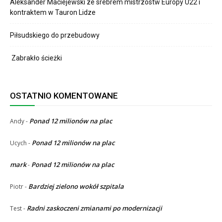
Aleksander Maciejewski ze srebrem mistrzostw Europy U22 i
kontraktem w Tauron Lidze
Piłsudskiego do przebudowy
Zabrakło ścieżki
OSTATNIO KOMENTOWANE
Ponad 12 milionów na plac
Andy
-
Ponad 12 milionów na plac
Ucych
-
mark
Ponad 12 milionów na plac
-
Bardziej zielono wokół szpitala
Piotr
-
Radni zaskoczeni zmianami po modernizacji
Test
-