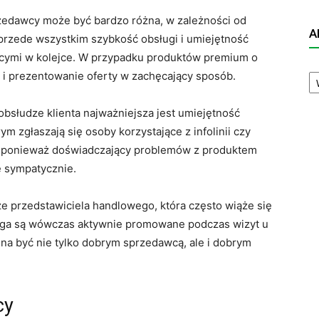
zedawcy może być bardzo różna, w zależności od
A
 przede wszystkim szybkość obsługi i umiejętność
ącymi w kolejce. W przypadku produktów premium o
A
e i prezentowanie oferty w zachęcający sposób.
N
 obsłudze klienta najważniejsza jest umiejętność
 zgłaszają się osoby korzystające z infolinii czy
s, ponieważ doświadczający problemów z produktem
ę sympatycznie.
ze przedstawiciela handlowego, która często wiąże się
uga są wówczas aktywnie promowane podczas wizyt u
na być nie tylko dobrym sprzedawcą, ale i dobrym
cy