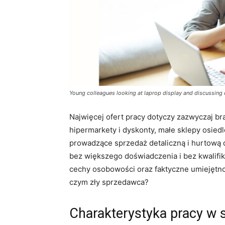
Young colleagues looking at laprop display and discussing 
Najwięcej ofert pracy dotyczy zazwyczaj b
hipermarkety i dyskonty, małe sklepy osied
prowadzące sprzedaż detaliczną i hurtową d
bez większego doświadczenia i bez kwalifi
cechy osobowości oraz faktyczne umiejętnoś
czym zły sprzedawca?
Charakterystyka pracy w s