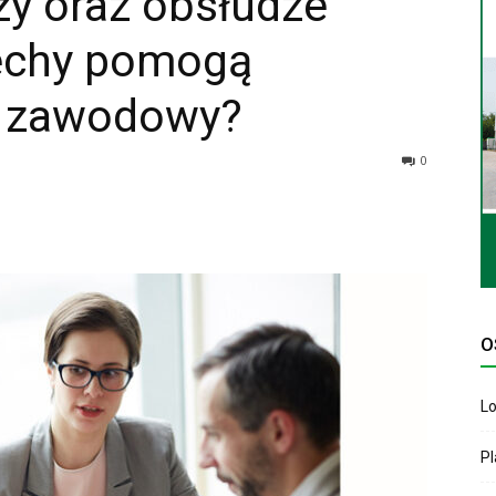
ży oraz obsłudze
cechy pomogą
s zawodowy?
0
O
Lo
P