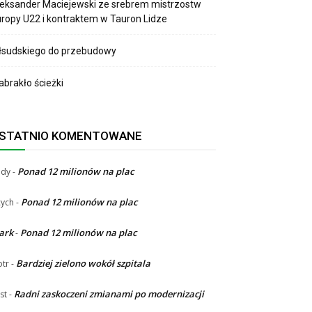
eksander Maciejewski ze srebrem mistrzostw
ropy U22 i kontraktem w Tauron Lidze
łsudskiego do przebudowy
brakło ścieżki
STATNIO KOMENTOWANE
Ponad 12 milionów na plac
ndy
-
Ponad 12 milionów na plac
ych
-
ark
Ponad 12 milionów na plac
-
Bardziej zielono wokół szpitala
otr
-
Radni zaskoczeni zmianami po modernizacji
st
-