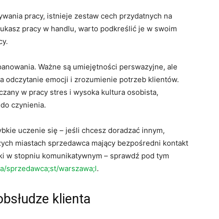
wania pracy, istnieje zestaw cech przydatnych na
zukasz pracy w handlu, warto podkreślić je w swoim
cy.
anowania. Ważne są umiejętności perswazyjne, ale
a odczytanie emocji i zrozumienie potrzeb klientów.
any w pracy stres i wysoka kultura osobista,
 do czynienia.
bkie uczenie się – jeśli chcesz doradzać innym,
żych miastach sprzedawca mający bezpośredni kontakt
lski w stopniu komunikatywnym – sprawdź pod tym
ca/sprzedawca;st/warszawa;l
.
obsłudze klienta