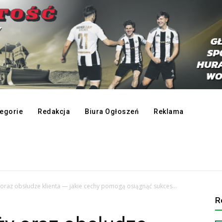
egorie
Redakcja
Biura Ogłoszeń
Reklama
oraz obsłudze klienta — jakie cechy pomogą osiągnąć sukces...
R