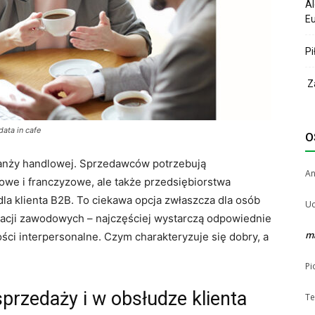
Al
Eu
Pi
Za
data in cafe
O
ranży handlowej. Sprzedawców potrzebują
A
lowe i franczyzowe, ale także przedsiębiorstwa
la klienta B2B. To ciekawa opcja zwłaszcza dla osób
Uc
kacji zawodowych – najczęściej wystarczą odpowiednie
m
ci interpersonalne. Czym charakteryzuje się dobry, a
Pi
przedaży i w obsłudze klienta
Te