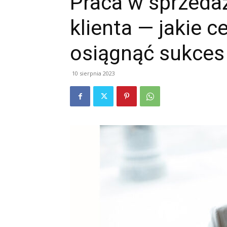
Praca w sprzeda
klienta — jakie 
osiągnąć sukce
10 sierpnia 2023