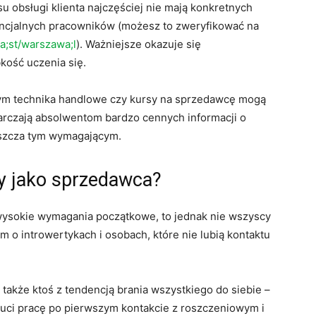
u obsługi klienta najczęściej nie mają konkretnych
encjalnych pracowników (możesz to zweryfikować na
a;st/warszawa;l
). Ważniejsze okazuje się
kość uczenia się.
ym technika handlowe czy kursy na sprzedawcę mogą
arczają absolwentom bardzo cennych informacji o
aszcza tym wymagającym.
cy jako sprzedawca?
wysokie wymagania początkowe, to jednak nie wszyscy
m o introwertykach i osobach, które nie lubią kontaktu
także ktoś z tendencją brania wszystkiego do siebie –
uci pracę po pierwszym kontakcie z roszczeniowym i