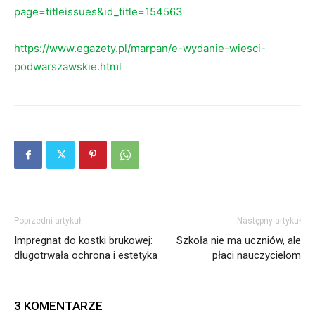
page=titleissues&id_title=154563
https://www.egazety.pl/marpan/e-wydanie-wiesci-
podwarszawskie.html
Poprzedni artykuł
Następny artykuł
Impregnat do kostki brukowej:
Szkoła nie ma uczniów, ale
długotrwała ochrona i estetyka
płaci nauczycielom
3 KOMENTARZE