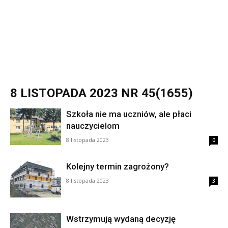
8 LISTOPADA 2023 NR 45(1655)
Szkoła nie ma uczniów, ale płaci
nauczycielom
8 listopada 2023
0
Kolejny termin zagrożony?
8 listopada 2023
3
Wstrzymują wydaną decyzję