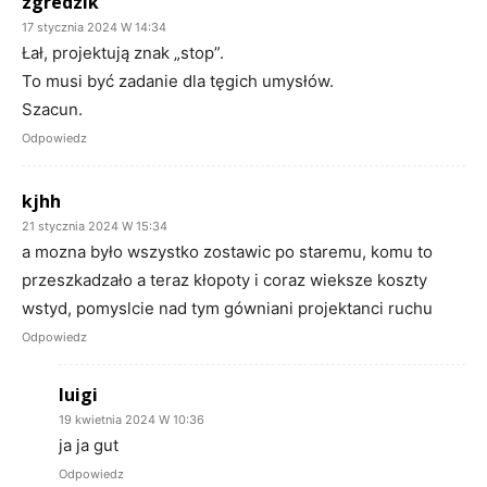
zgredzik
17 stycznia 2024 W 14:34
Łał, projektują znak „stop”.
To musi być zadanie dla tęgich umysłów.
Szacun.
Odpowiedz
kjhh
21 stycznia 2024 W 15:34
a mozna było wszystko zostawic po staremu, komu to
przeszkadzało a teraz kłopoty i coraz wieksze koszty
wstyd, pomyslcie nad tym gówniani projektanci ruchu
Odpowiedz
luigi
19 kwietnia 2024 W 10:36
ja ja gut
Odpowiedz