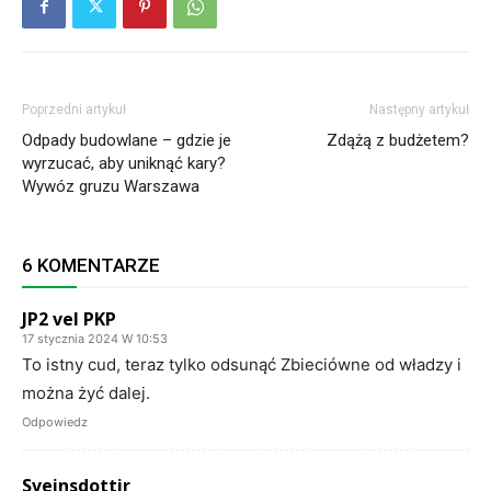
Poprzedni artykuł
Następny artykuł
Odpady budowlane – gdzie je
Zdążą z budżetem?
wyrzucać, aby uniknąć kary?
Wywóz gruzu Warszawa
6 KOMENTARZE
JP2 vel PKP
17 stycznia 2024 W 10:53
To istny cud, teraz tylko odsunąć Zbieciówne od władzy i
można żyć dalej.
Odpowiedz
Sveinsdottir