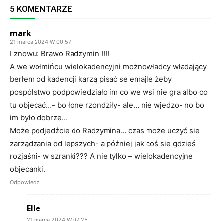
5 KOMENTARZE
mark
21 marca 2024 W 00:57
I znowu: Brawo Radzymin !!!!!
A we wołmińcu wielokadencyjni możnowładcy władający
berłem od kadencji karzą pisać se emajle żeby
pospólstwo podpowiedziało im co we wsi nie gra albo co
tu objecać…- bo łone rzondziły- ale… nie wjedzo- no bo
im było dobrze…
Może podjedźcie do Radzymina… czas może uczyć sie
zarządzania od lepszych- a później jak coś sie gdzieś
rozjaśni- w szranki??? A nie tylko – wielokadencyjne
objecanki.
Odpowiedz
Elle
21 marca 2024 W 07:25