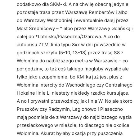
dodatkowo dla SKM-ki. A na chwilę obecną jedynie
pozostaje trasa przez Warszawę Rembertów i albo
do Warszawy Wschodniej i ewentualnie dalej przez
Most Średnicowy – * albo przez Warszawę Gdańską i
dalej do *Lotniska/Piaseczna/Ożarowa. A co do
autobusu ZTM, linia typu 8xx w dni powszednie w
godzinach szczytu (5-10, 13-18) przez trasę S8 z
Wołomina do najbliższego metra w Warszawie – co
pół godziny, to też coś takiego mogłoby wypalić ale
tylko jako uzupełnienie, bo KM-ka już jest plus z
Wołomina Intercity do Wschodniego czy Centralnego
i lokalne linie L, niestety niekiedy rzadko kursujące.
A no i prywatni przewoźnicy, jak linia W. No ale skoro
Pruszków czy Radzymin, Legionowo i Piaseczno
mają podmiejskie z Warszawy do najbliższego węzła
przesiadkowego w mieście, to dlaczego nie okolice
Wołomina. Akurat byłaby okazja przy puszczenia