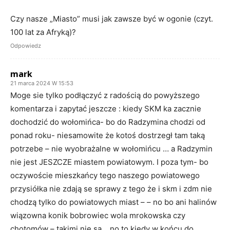
Czy nasze „Miasto” musi jak zawsze być w ogonie (czyt.
100 lat za Afryką)?
Odpowiedz
mark
21 marca 2024 W 15:53
Moge sie tylko podłączyć z radością do powyższego
komentarza i zapytać jeszcze : kiedy SKM ka zacznie
dochodzić do wołomińca- bo do Radzymina chodzi od
ponad roku- niesamowite że kotoś dostrzegł tam taką
potrzebe – nie wyobrażalne w wołomińcu … a Radzymin
nie jest JESZCZE miastem powiatowym. I poza tym- bo
oczywoście mieszkańcy tego naszego powiatowego
przysiółka nie zdają se sprawy z tego że i skm i zdm nie
chodzą tylko do powiatowych miast – – no bo ani halinów
wiązowna konik bobrowiec wola mrokowska czy
chotomów – takimi nie są… no to kiedy w końcu do