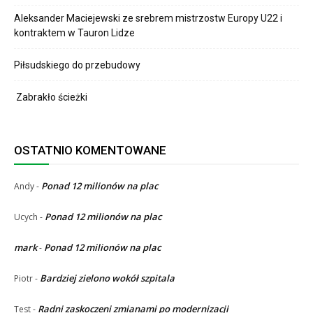
Aleksander Maciejewski ze srebrem mistrzostw Europy U22 i
kontraktem w Tauron Lidze
Piłsudskiego do przebudowy
Zabrakło ścieżki
OSTATNIO KOMENTOWANE
Ponad 12 milionów na plac
Andy
-
Ponad 12 milionów na plac
Ucych
-
mark
Ponad 12 milionów na plac
-
Bardziej zielono wokół szpitala
Piotr
-
Radni zaskoczeni zmianami po modernizacji
Test
-