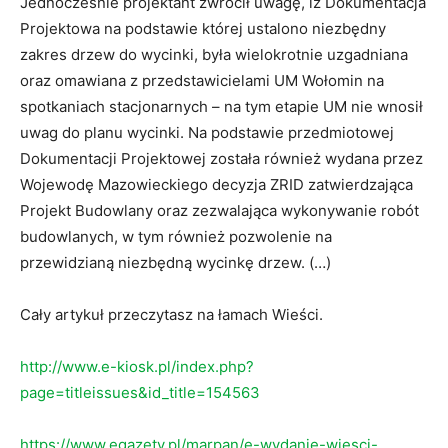
Jednocześnie projektant zwrócił uwagę, iż Dokumentacja
Projektowa na podstawie której ustalono niezbędny
zakres drzew do wycinki, była wielokrotnie uzgadniana
oraz omawiana z przedstawicielami UM Wołomin na
spotkaniach stacjonarnych – na tym etapie UM nie wnosił
uwag do planu wycinki. Na podstawie przedmiotowej
Dokumentacji Projektowej została również wydana przez
Wojewodę Mazowieckiego decyzja ZRID zatwierdzająca
Projekt Budowlany oraz zezwalająca wykonywanie robót
budowlanych, w tym również pozwolenie na
przewidzianą niezbędną wycinkę drzew. (…)
Cały artykuł przeczytasz na łamach Wieści.
http://www.e-kiosk.pl/index.php?
page=titleissues&id_title=154563
https://www.egazety.pl/marpan/e-wydanie-wiesci-