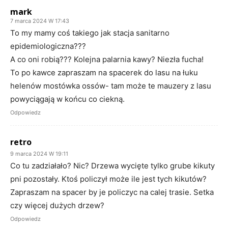
mark
7 marca 2024 W 17:43
To my mamy coś takiego jak stacja sanitarno
epidemiologiczna???
A co oni robią??? Kolejna palarnia kawy? Niezła fucha!
To po kawce zapraszam na spacerek do lasu na łuku
helenów mostówka ossów- tam może te mauzery z lasu
powyciągają w końcu co ciekną.
Odpowiedz
retro
9 marca 2024 W 19:11
Co tu zadziałało? Nic? Drzewa wycięte tylko grube kikuty
pni pozostały. Ktoś policzył może ile jest tych kikutów?
Zapraszam na spacer by je policzyc na calej trasie. Setka
czy więcej dużych drzew?
Odpowiedz