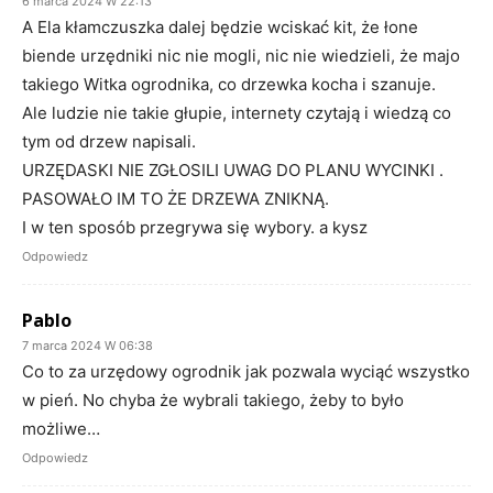
6 marca 2024 W 22:13
A Ela kłamczuszka dalej będzie wciskać kit, że łone
biende urzędniki nic nie mogli, nic nie wiedzieli, że majo
takiego Witka ogrodnika, co drzewka kocha i szanuje.
Ale ludzie nie takie głupie, internety czytają i wiedzą co
tym od drzew napisali.
URZĘDASKI NIE ZGŁOSILI UWAG DO PLANU WYCINKI .
PASOWAŁO IM TO ŻE DRZEWA ZNIKNĄ.
I w ten sposób przegrywa się wybory. a kysz
Odpowiedz
Pablo
7 marca 2024 W 06:38
Co to za urzędowy ogrodnik jak pozwala wyciąć wszystko
w pień. No chyba że wybrali takiego, żeby to było
możliwe…
Odpowiedz