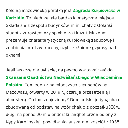
Kolejną mazowiecką perełką jest
Zagroda Kurpiowska w
Kadzidle
.
To nieduże, ale bardzo klimatyczne miejsce.
Składa się z zespołu budynków, m.in. chaty z Golanki,
studni z żurawiem czy spichlerza i kuźni. Muzeum
prezentuje charakterystyczną kurpiowską zabudowę i
zdobienia, np. tzw. koruny, czyli rzeźbione gzymsy nad
oknami.
Jeśli jeszcze nie byliście, na pewno warto zajrzeć do
Skansenu Osadnictwa Nadwiślańskiego w Wiaczeminie
Polskim
. Ten jeden z najmłodszych skansenów na
Mazowszu, otwarty w 2019 r., czaruje przestrzenią i
atmosferą. Co tam znajdziemy? Dom polski, jedyną chatę
zbudowaną od podstaw na wzór chałup z początku XX w.,
długi na ponad 20 m olenderski langhof przeniesiony z
Kępy Karolińskiej, powidlarnio-suszarnię, kościół z 1935