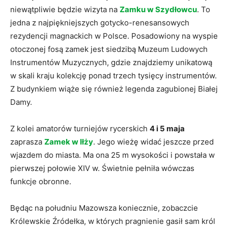
niewątpliwie będzie wizyta na
Zamku w Szydłowcu
. To
jedna z najpiękniejszych gotycko-renesansowych
rezydencji magnackich w Polsce. Posadowiony na wyspie
otoczonej fosą zamek jest siedzibą Muzeum Ludowych
Instrumentów Muzycznych, gdzie znajdziemy unikatową
w skali kraju kolekcję ponad trzech tysięcy instrumentów.
Z budynkiem wiąże się również legenda zagubionej Białej
Damy.
Z kolei amatorów turniejów rycerskich
4 i 5 maja
zaprasza
Zamek w Iłży
. Jego wieżę widać jeszcze przed
wjazdem do miasta. Ma ona 25 m wysokości i powstała w
pierwszej połowie XIV w. Świetnie pełniła wówczas
funkcje obronne.
Będąc na południu Mazowsza koniecznie, zobaczcie
Królewskie Źródełka, w których pragnienie gasił sam król