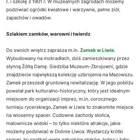
r. i szkołę z 1901 r. W muzealnych zagrodach możemy
podziwiać ogródki kwiatowe i warzywne, pełne ziół,
zapachów i owadów.
Szlakiem zamków, warowni i twierdz
Do swoich wnętrz zaprasza m.in.
Zamek w Liwie
.
Wybudowany na mokradłach, dziś zamieszkiwany przez
słynną Żółtą Damę. Siedziba Muzeum-Zbrojowni, gdzie
znajdziecie największą kolekcję uzbrojenia na Mazowszu.
Zamek przeszedł gruntowną rewitalizację. W jego pobliżu
powstał park kulturalno-historyczny, który jest idealnym
miejscem do organizacji imprez, m.in. corocznego
turnieju rycerskiego
.
Zamek w Liwie to znakomite miejsce
na wiosenny spacer. Cudowne zachody słońca,
malownicze widoki – to tylko niektóre atrakcje, jakie
możemy podziwiać w Dolinie Liwca. Wystarczy krótki
spacer, by spotkać wiele gatunków ptaków, bobry i żaby.