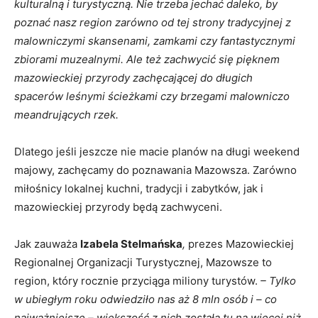
kulturalną i turystyczną. Nie trzeba jechać daleko, by
poznać nasz region zarówno od tej strony tradycyjnej z
malowniczymi skansenami, zamkami czy fantastycznymi
zbiorami muzealnymi. Ale też zachwycić się pięknem
mazowieckiej przyrody zachęcającej do długich
spacerów leśnymi ścieżkami czy brzegami malowniczo
meandrujących rzek.
Dlatego jeśli jeszcze nie macie planów na długi weekend
majowy, zachęcamy do poznawania Mazowsza. Zarówno
miłośnicy lokalnej kuchni, tradycji i zabytków, jak i
mazowieckiej przyrody będą zachwyceni.
Jak zauważa
Izabela Stelmańska
,
prezes Mazowieckiej
Regionalnej Organizacji Turystycznej, Mazowsze to
region, który rocznie przyciąga miliony turystów.
– Tylko
w ubiegłym roku odwiedziło nas aż 8 mln osób i – co
najważniejsze – większość z nich została tu na więcej niż