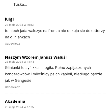
Tuska…
luigi
23 maja 2024 W 10:13
to niech jada walczyc na front a nie dekuja sie dezetterzy
na gliniankach
Odpowiedz
Naszym Wzorem Janusz Waluś!
23 maja 2024 W 14:48
Glinianki to syf, kiła i mogiła. Pełno zapijaczonych
banderowców i miłośnicy psich kąpieli, niedługo będzie
jak w Gangesie!!!
Odpowiedz
Akademia
23 maja 2024 W 17:25