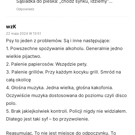
Sąsiadka do pieska: „chodź synku, idziemy”…
Odpowiedz
wzK
22 maja 2024 W 13:51
Psy to jeden z problemów. Są i inne następujące:
1. Powszechne spożywanie alkoholu. Generalnie jedno
wielkie pijactwo.
2. Palenie papierosów. Wszędzie pety.
3. Palenie grillów. Przy każdym kocyku grill. Smród na
całą okolicę
4. Głośna muzyka. Jedna wielka, głośna kakofonia.
Oczywiście muzyka dostosowana do poziomu czyli disco
polo.
5. Brak jakiejkolwiek kontroli. Policji nigdy nie widziałem.
Dlatego jest taki syf – bo przyzwolenie.
Reasumując. To nie jest miejsce do odpoczynku. To