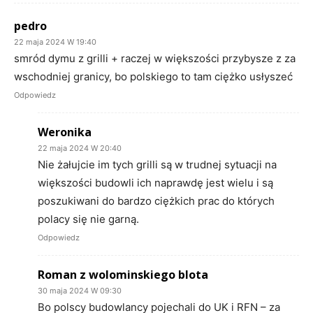
pedro
22 maja 2024 W 19:40
smród dymu z grilli + raczej w większości przybysze z za
wschodniej granicy, bo polskiego to tam ciężko usłyszeć
Odpowiedz
Weronika
22 maja 2024 W 20:40
Nie żałujcie im tych grilli są w trudnej sytuacji na
większości budowli ich naprawdę jest wielu i są
poszukiwani do bardzo ciężkich prac do których
polacy się nie garną.
Odpowiedz
Roman z wolominskiego blota
30 maja 2024 W 09:30
Bo polscy budowlancy pojechali do UK i RFN – za