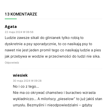
13 KOMENTARZE
Agata
22 maja 2024 W 06:56
Ludzie zawsze sikali do glinianek tylko robią to
dyskretnie a psy sporadycznie, to co nasikają psy to
nawet nie jest jeden promil tego co nasikają ludzie a pies
jak przebywa w wodzie w przeciwności do ludzi nie sika.
Odpowiedz
wiesiek
30 maja 2024 W 09:28
No i co z tego…
Nie ma co okrywać chamstwo i buractwo wzrasta
wykladniczo… A milońscy „pieselow” to już jakiś stan
umysłu. Bezmyślni i nieodpowiedzialni – gdyby