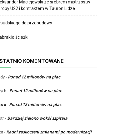
eksander Maciejewski ze srebrem mistrzostw
ropy U22 i kontraktem w Tauron Lidze
łsudskiego do przebudowy
brakło ścieżki
STATNIO KOMENTOWANE
Ponad 12 milionów na plac
ndy
-
Ponad 12 milionów na plac
ych
-
ark
Ponad 12 milionów na plac
-
Bardziej zielono wokół szpitala
otr
-
Radni zaskoczeni zmianami po modernizacji
st
-