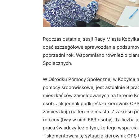
Podczas ostatniej sesji Rady Miasta Kobył
dość szczegółowe sprawozdanie podsumowuj
poprzedni rok. Wspomniano również o plan
Społecznych.
W Ośrodku Pomocy Społecznej w Kobyłce na 
pomocy środowiskowej jest aktualnie 9 pra
mieszkańców zameldowanych na terenie Koby
osób. Jak jednak podkreślała kierownik OPS
zamieszkują na terenie miasta. Z zakresu 
rodziny (były w nich 663 osoby). Ta liczba j
praca świadczy też o tym, że tego wsparci
– skomentowała tę sytuację kierownik OPS 