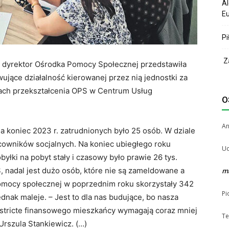
Al
Eu
Pi
Za
ka dyrektor Ośrodka Pomocy Społecznej przedstawiła
ące działalność kierowanej przez nią jednostki za
ach przekształcenia OPS w Centrum Usług
O
A
koniec 2023 r. zatrudnionych było 25 osób. W dziale
cowników socjalnych. Na koniec ubiegłego roku
Uc
łki na pobyt stały i czasowy było prawie 26 tys.
, nadal jest dużo osób, które nie są zameldowane a
m
pomocy społecznej w poprzednim roku skorzystały 342
Pi
ednak maleje. – Jest to dla nas budujące, bo nasza
a stricte finansowego mieszkańcy wymagają coraz mniej
Te
Urszula Stankiewicz. (…)