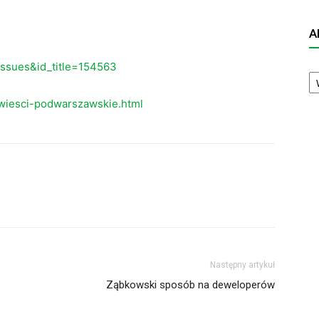
A
eissues&id_title=154563
A
N
wiesci-podwarszawskie.html
Następny artykuł
Ząbkowski sposób na deweloperów