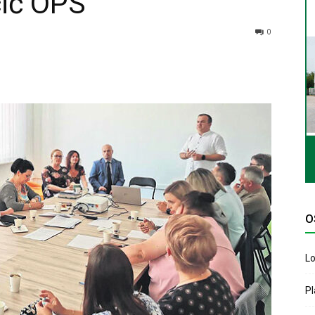
cić OPS
0
O
Lo
P