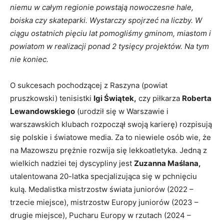
niemu w całym regionie powstają nowoczesne hale,
boiska czy skateparki. Wystarczy spojrzeć na liczby. W
ciągu ostatnich pięciu lat pomogliśmy gminom, miastom i
powiatom w realizacji ponad 2 tysięcy projektów. Na tym
nie koniec.
O sukcesach pochodzącej z Raszyna (powiat
pruszkowski) tenisistki
Igi Świątek,
czy piłkarza
Roberta
Lewandowskiego
(urodził się w Warszawie i
warszawskich klubach rozpoczął swoją karierę) rozpisują
się polskie i światowe media. Za to niewiele osób wie, że
na Mazowszu prężnie rozwija się lekkoatletyka. Jedną z
wielkich nadziei tej dyscypliny jest
Zuzanna Maślana,
utalentowana 20-latka specjalizująca się w pchnięciu
kulą. Medalistka mistrzostw świata juniorów (2022 –
trzecie miejsce), mistrzostw Europy juniorów (2023 –
drugie miejsce), Pucharu Europy w rzutach (2024 –