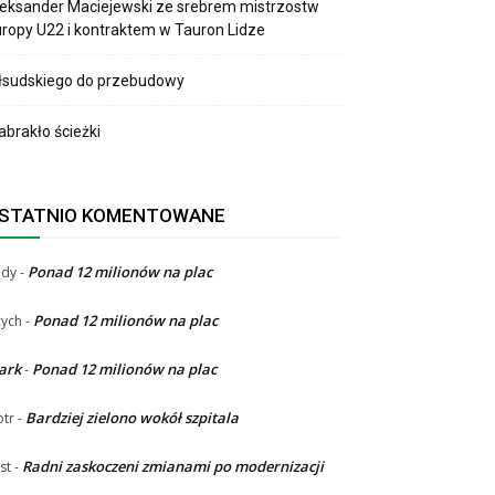
eksander Maciejewski ze srebrem mistrzostw
ropy U22 i kontraktem w Tauron Lidze
łsudskiego do przebudowy
brakło ścieżki
STATNIO KOMENTOWANE
Ponad 12 milionów na plac
ndy
-
Ponad 12 milionów na plac
ych
-
ark
Ponad 12 milionów na plac
-
Bardziej zielono wokół szpitala
otr
-
Radni zaskoczeni zmianami po modernizacji
st
-