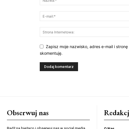
Zapisz moje nazwisko, adres e-mail i stronę
skomentuję.
Obserwuj nas
Redakcj
Bądź na bieżąco i obserwuj nas w social media
O Nas