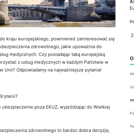
Al
Eu
Pi
Za
ę do kraju europejskiego, powinieneś zainteresować się
 ubezpieczenia zdrowotnego, jakie upoważnia do
sług medycznych. Czy posiadając taką europejską
O
orzystać z usług medycznych w każdym Państwie w
ię w Unii? Odpowiadamy na najważniejsze pytania!
A
Uc
Brytanii?
m
 ubezpieczenie poza EKUZ, wyjeżdżając do Wielkiej
Pi
Te
ubezpieczenia zdrowotnego to bardzo dobra decyzja,