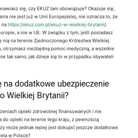
tanawiasz się, czy EKUZ tam obowiązuje? Okazuje się,
nia nie jest już w Unii Europejskiej, nie oznacza to, że
j na
https://ekuz.com.pl/ekuz-w-wielkiej-brytanii
/.
opie, a nie w UE. W związku z tym, jeśli posiadasz
ę nią na terenie Zjednoczonego Królestwa Wielkiej
zeba, otrzymasz niezbędną pomoc medyczną, a wszelkie
e tak samo, jak dzieje się to w przypadku obywateli
ę na dodatkowe ubezpieczenie
 Wielkiej Brytanii?
czeniach opieki zdrowotnej finansowanych i nie
a do opieki na terenie tego kraju, z pewnością
czy może jednak lepiej jest dokupić jeszcze dodatkowe
iela w Polsce?