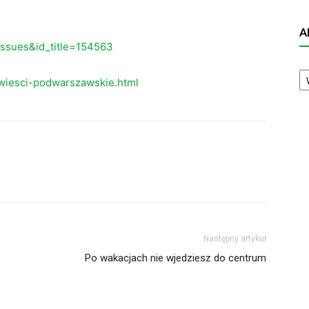
A
eissues&id_title=154563
A
N
wiesci-podwarszawskie.html
Następny artykuł
Po wakacjach nie wjedziesz do centrum