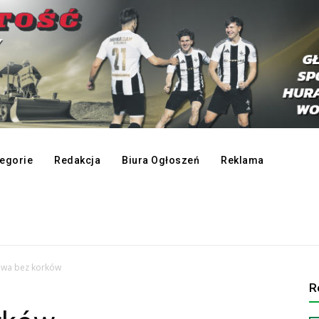
egorie
Redakcja
Biura Ogłoszeń
Reklama
owa bez korków
R