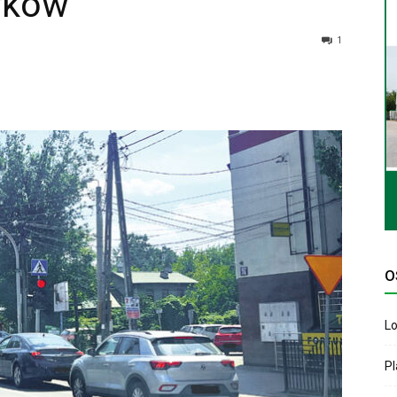
rków
1
O
Lo
P