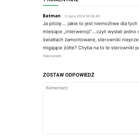
Batman
5 lipca 2024 W 06:45
Ja pitolę…. jakie to jest niemożliwe dla ty
miesiące „interwencji”….czyli wysłali jedno
światłach zamontowane, sterowniki nieprze
migające żółte? Chyba na to te sterowniki p
Odpowiedz
ZOSTAW ODPOWIEDŹ