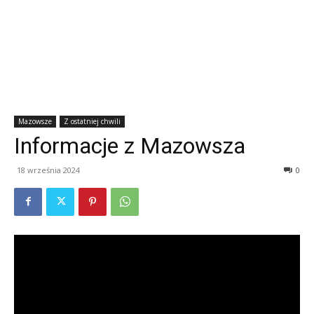
Mazowsze
Z ostatniej chwili
Informacje z Mazowsza
18 września 2024
0