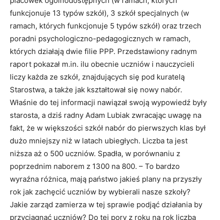
placówek ogólnodostępnych (w ramach, których
funkcjonuje 13 typów szkół), 3 szkół specjalnych (w
ramach, których funkcjonuje 5 typów szkół) oraz trzech
poradni psychologiczno-pedagogicznych w ramach,
których działają dwie filie PPP. Przedstawiony radnym
raport pokazał m.in. ilu obecnie uczniów i nauczycieli
liczy każda ze szkół, znajdujących się pod kuratelą
Starostwa, a także jak kształtował się nowy nabór.
Właśnie do tej informacji nawiązał swoją wypowiedź były
starosta, a dziś radny Adam Lubiak zwracając uwagę na
fakt, że w większości szkół nabór do pierwszych klas był
dużo mniejszy niż w latach ubiegłych. Liczba ta jest
niższa aż o 500 uczniów. Spadła, w porównaniu z
poprzednim naborem z 1300 na 800. – To bardzo
wyraźna różnica, mają państwo jakieś plany na przyszły
rok jak zachęcić uczniów by wybierali nasze szkoły?
Jakie zarząd zamierza w tej sprawie podjąć działania by
przyciągnąć uczniów? Do tej pory z roku na rok liczba