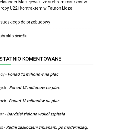
eksander Maciejewski ze srebrem mistrzostw
ropy U22 i kontraktem w Tauron Lidze
łsudskiego do przebudowy
brakło ścieżki
STATNIO KOMENTOWANE
Ponad 12 milionów na plac
ndy
-
Ponad 12 milionów na plac
ych
-
ark
Ponad 12 milionów na plac
-
Bardziej zielono wokół szpitala
otr
-
Radni zaskoczeni zmianami po modernizacji
st
-