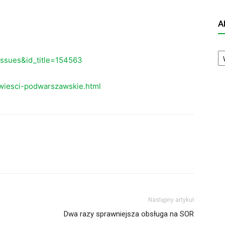
A
A
N
eissues&id_title=154563
wiesci-podwarszawskie.html
Następny artykuł
Dwa razy sprawniejsza obsługa na SOR