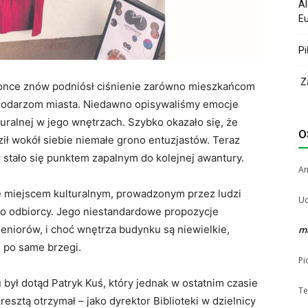
Al
Eu
Pi
Za
elonce znów podniósł ciśnienie zarówno mieszkańcom
 włodarzom miasta. Niedawno opisywaliśmy emocje
uralnej w jego wnętrzach. Szybko okazało się, że
O
ził wokół siebie niemałe grono entuzjastów. Teraz
 stało się punktem zapalnym do kolejnej awantury.
A
ię miejscem kulturalnym, prowadzonym przez ludzi
Uc
go odbiorcy. Jego niestandardowe propozycje
 seniorów, i choć wnętrza budynku są niewielkie,
m
 po same brzegi.
Pi
był dotąd Patryk Kuś, który jednak w ostatnim czasie
Te
resztą otrzymał – jako dyrektor Biblioteki w dzielnicy