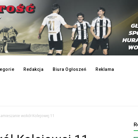
egorie
Redakcja
Biura Ogłoszeń
Reklama
amieszanie wokół Kolejowej 11
R