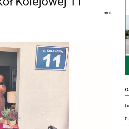
ół Kolejowej 11
0
O
Lo
P