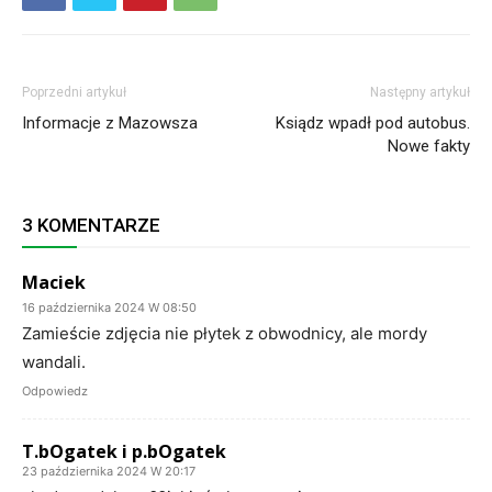
Poprzedni artykuł
Następny artykuł
Informacje z Mazowsza
Ksiądz wpadł pod autobus.
Nowe fakty
3 KOMENTARZE
Maciek
16 października 2024 W 08:50
Zamieście zdjęcia nie płytek z obwodnicy, ale mordy
wandali.
Odpowiedz
T.bOgatek i p.bOgatek
23 października 2024 W 20:17