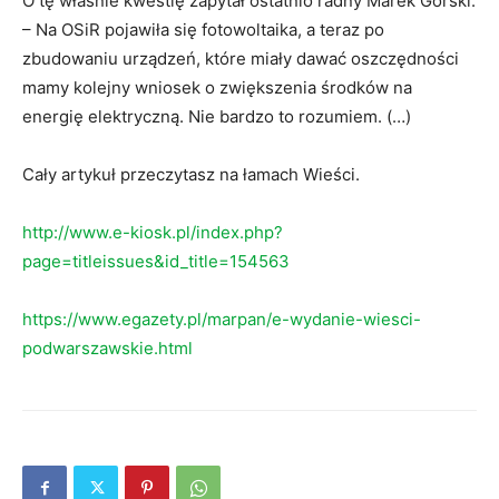
O tę właśnie kwestię zapytał ostatnio radny Marek Górski:
– Na OSiR pojawiła się fotowoltaika, a teraz po
zbudowaniu urządzeń, które miały dawać oszczędności
mamy kolejny wniosek o zwiększenia środków na
energię elektryczną. Nie bardzo to rozumiem. (…)
Cały artykuł przeczytasz na łamach Wieści.
http://www.e-kiosk.pl/index.php?
page=titleissues&id_title=154563
https://www.egazety.pl/marpan/e-wydanie-wiesci-
podwarszawskie.html