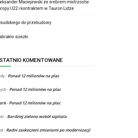
eksander Maciejewski ze srebrem mistrzostw
ropy U22 i kontraktem w Tauron Lidze
łsudskiego do przebudowy
brakło ścieżki
STATNIO KOMENTOWANE
Ponad 12 milionów na plac
ndy
-
Ponad 12 milionów na plac
ych
-
ark
Ponad 12 milionów na plac
-
Bardziej zielono wokół szpitala
otr
-
Radni zaskoczeni zmianami po modernizacji
st
-