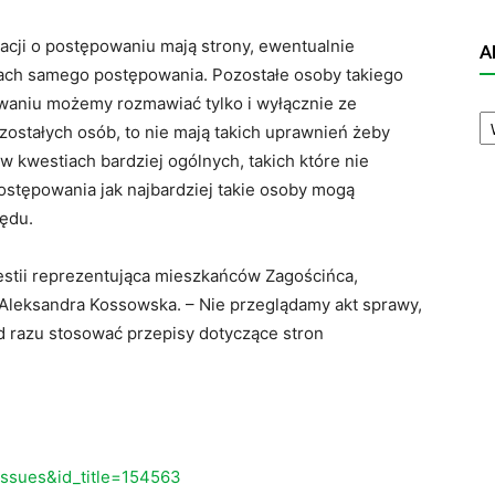
acji o postępowaniu mają strony, ewentualnie
A
wach samego postępowania. Pozostałe osoby takiego
waniu możemy rozmawiać tylko i wyłącznie ze
A
N
ostałych osób, to nie mają takich uprawnień żeby
 kwestiach bardziej ogólnych, takich które nie
stępowania jak najbardziej takie osoby mogą
zędu.
estii reprezentująca mieszkańców Zagościńca,
Aleksandra Kossowska. – Nie przeglądamy akt sprawy,
 razu stosować przepisy dotyczące stron
eissues&id_title=154563