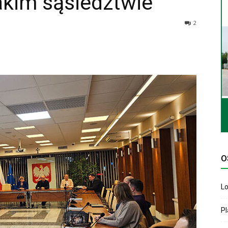
akim sąsiedztwie
2
O
Lo
P