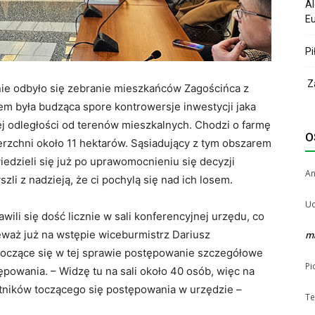
Al
Eu
Pi
Za
ie odbyło się zebranie mieszkańców Zagościńca z
em była budząca spore kontrowersje inwestycji jaka
ej odległości od terenów mieszkalnych. Chodzi o farmę
O
ierzchni około 11 hektarów. Sąsiadujący z tym obszarem
edzieli się już po uprawomocnieniu się decyzji
A
i z nadzieją, że ci pochylą się nad ich losem.
Uc
ili się dość licznie w sali konferencyjnej urzędu, co
ieważ już na wstępie wiceburmistrz Dariusz
m
toczące się w tej sprawie postępowanie szczegółowe
Pi
ępowania. – Widzę tu na sali około 40 osób, więc na
stników toczącego się postępowania w urzędzie –
Te