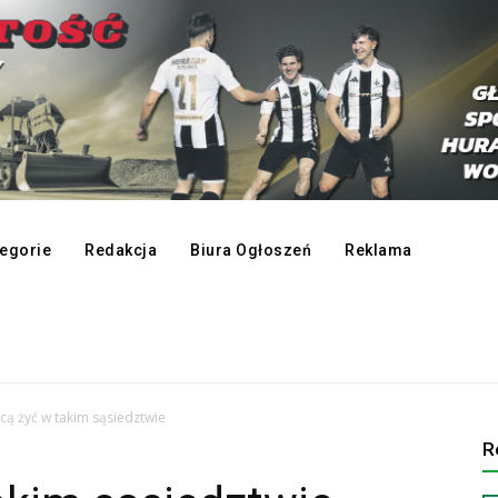
egorie
Redakcja
Biura Ogłoszeń
Reklama
cą żyć w takim sąsiedztwie
R