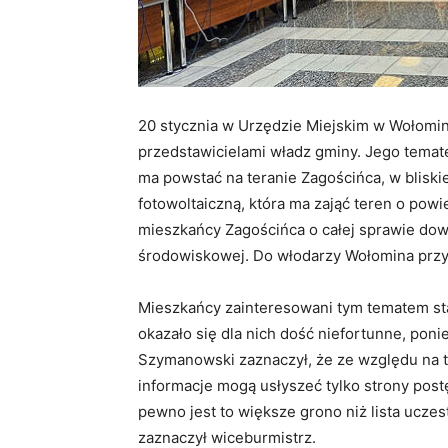
20 stycznia w Urzędzie Miejskim w Wołomin
przedstawicielami władz gminy. Jego temat
ma powstać na teranie Zagościńca, w bliski
fotowoltaiczną, która ma zająć teren o pow
mieszkańcy Zagościńca o całej sprawie dowi
środowiskowej. Do włodarzy Wołomina przyszl
Mieszkańcy zainteresowani tym tematem staw
okazało się dla nich dość niefortunne, pon
Szymanowski zaznaczył, że ze względu na 
informacje mogą usłyszeć tylko strony post
pewno jest to większe grono niż lista ucze
zaznaczył wiceburmistrz.