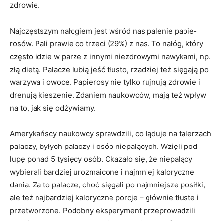
zdrowie.
Najczęstszym nałogiem jest wśród nas palenie papie­
rosów. Pali prawie co trzeci (29%) z nas. To nałóg, któ­ry
często idzie w parze z innymi niezdrowymi nawy­kami, np.
złą dietą. Palacze lubią jeść tłusto, rzadziej też sięgają po
warzywa i owoce. Papierosy nie tylko rujnują zdrowie i
drenują kieszenie. Zdaniem naukow­ców, mają też wpływ
na to, jak się odżywiamy.
Amerykańscy naukowcy sprawdzili, co ląduje na taler­zach
palaczy, byłych palaczy i osób niepalących. Wzię­li pod
lupę ponad 5 tysięcy osób. Okazało się, że nie­palący
wybierali bardziej urozmaicone i najmniej kalo­ryczne
dania. Za to palacze, choć sięgali po najmniej­sze posiłki,
ale też najbardziej kaloryczne porcje – głów­nie tłuste i
przetworzone. Podobny eksperyment prze­prowadzili