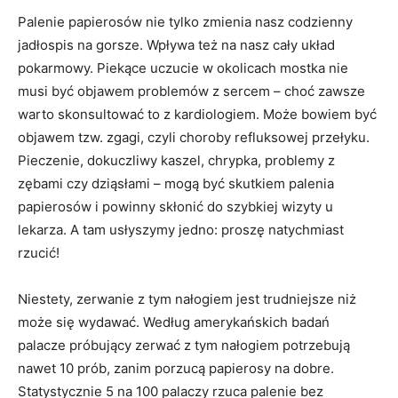
Palenie papierosów nie tylko zmienia nasz codzien­ny
jadłospis na gorsze. Wpływa też na nasz cały układ
pokarmowy. Piekące uczucie w okolicach mostka nie
musi być objawem problemów z sercem – choć za­wsze
warto skonsultować to z kardiologiem. Może bowiem być
objawem tzw. zgagi, czyli choroby re­fluksowej przełyku.
Pieczenie, dokuczliwy kaszel, chrypka, problemy z
zębami czy dziąsłami – mogą być skutkiem palenia
papierosów i powinny skłonić do szybkiej wizyty u
lekarza. A tam usłyszymy jedno: proszę natychmiast
rzucić!
Niestety, zerwanie z tym nałogiem jest trudniejsze niż
może się wydawać. Według amerykańskich ba­dań
palacze próbujący zerwać z tym nałogiem po­trzebują
nawet 10 prób, zanim porzucą papierosy na dobre.
Statystycznie 5 na 100 palaczy rzuca palenie bez