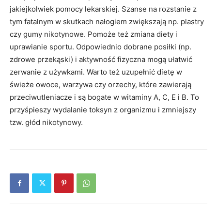
jakiejkolwiek pomocy lekarskiej. Szanse na roz­stanie z
tym fatalnym w skutkach nałogiem zwięk­szają np. plastry
czy gumy nikotynowe. Pomoże też zmiana diety i
uprawianie sportu. Odpowiednio do­brane posiłki (np.
zdrowe przekąski) i aktywność fi­zyczna mogą ułatwić
zerwanie z używkami. Warto też uzupełnić dietę w
świeże owoce, warzywa czy orzechy, które zawierają
przeciwutleniacze i są bo­gate w witaminy A, C, E i B. To
przyśpieszy wydala­nie toksyn z organizmu i zmniejszy
tzw. głód nikoty­nowy.