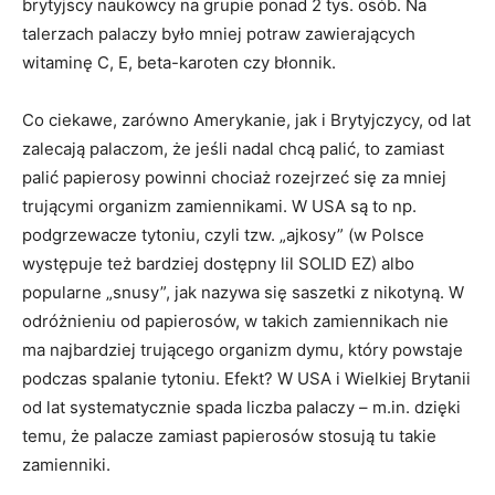
brytyjscy naukowcy na grupie ponad 2 tys. osób. Na
talerzach palaczy było mniej potraw zawiera­jących
witaminę C, E, beta-karoten czy błonnik.
Co ciekawe, zarówno Amerykanie, jak i Brytyjczycy, od lat
zalecają palaczom, że jeśli nadal chcą palić, to zamiast
palić papierosy powinni chociaż rozej­rzeć się za mniej
trującymi organizm zamiennikami. W USA są to np.
podgrzewacze tytoniu, czyli tzw. „ajkosy” (w Polsce
występuje też bardziej dostępny lil SOLID EZ) albo
popularne „snusy”, jak nazywa się saszetki z nikotyną. W
odróżnieniu od papierosów, w takich zamiennikach nie
ma najbardziej trujące­go organizm dymu, który powstaje
podczas spala­nie tytoniu. Efekt? W USA i Wielkiej Brytanii
od lat systematycznie spada liczba palaczy – m.in. dzięki
temu, że palacze zamiast papierosów stosują tu ta­kie
zamienniki.