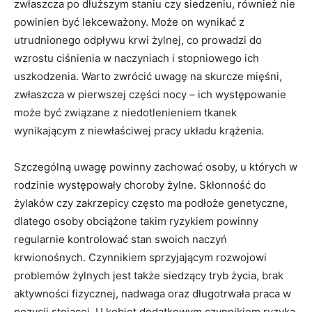
zwłaszcza po dłuższym staniu czy siedzeniu, również nie
powinien być lekceważony. Może on wynikać z
utrudnionego odpływu krwi żylnej, co prowadzi do
wzrostu ciśnienia w naczyniach i stopniowego ich
uszkodzenia. Warto zwrócić uwagę na skurcze mięśni,
zwłaszcza w pierwszej części nocy – ich występowanie
może być związane z niedotlenieniem tkanek
wynikającym z niewłaściwej pracy układu krążenia.
Szczególną uwagę powinny zachować osoby, u których w
rodzinie występowały choroby żylne. Skłonność do
żylaków czy zakrzepicy często ma podłoże genetyczne,
dlatego osoby obciążone takim ryzykiem powinny
regularnie kontrolować stan swoich naczyń
krwionośnych. Czynnikiem sprzyjającym rozwojowi
problemów żylnych jest także siedzący tryb życia, brak
aktywności fizycznej, nadwaga oraz długotrwała praca w
pozycji stojącej. U kobiet dodatkowym czynnikiem ryzyka