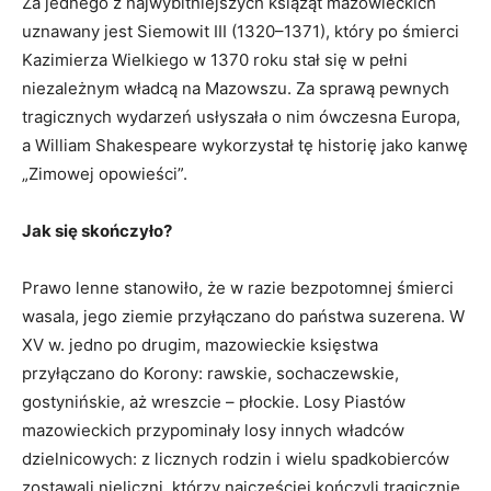
Za jednego z najwybitniejszych książąt mazowieckich
uznawany jest Siemowit III (1320–1371), który po śmierci
Kazimierza Wielkiego w 1370 roku stał się w pełni
niezależnym władcą na Mazowszu. Za sprawą pewnych
tragicznych wydarzeń usłyszała o nim ówczesna Europa,
a William Shakespeare wykorzystał tę historię jako kanwę
„Zimowej opowieści”.
Jak się skończyło?
Prawo lenne stanowiło, że w razie bezpotomnej śmierci
wasala, jego ziemie przyłączano do państwa suzerena. W
XV w. jedno po drugim, mazowieckie księstwa
przyłączano do Korony: rawskie, sochaczewskie,
gostynińskie, aż wreszcie – płockie. Losy Piastów
mazowieckich przypominały losy innych władców
dzielnicowych: z licznych rodzin i wielu spadkobierców
zostawali nieliczni, którzy najczęściej kończyli tragicznie,