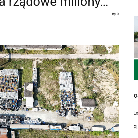
a rządowe miliony…
0
O
Lo
P