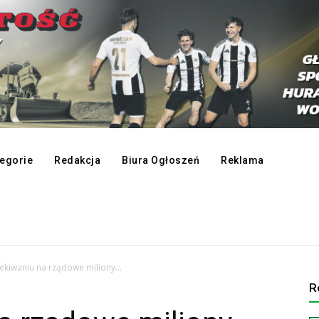
egorie
Redakcja
Biura Ogłoszeń
Reklama
ekiwaniu na rządowe miliony…
R