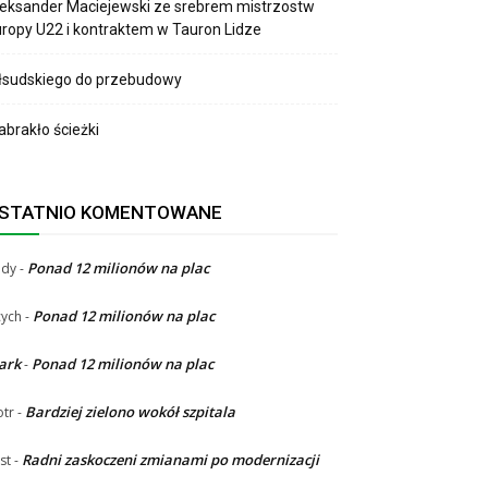
eksander Maciejewski ze srebrem mistrzostw
ropy U22 i kontraktem w Tauron Lidze
łsudskiego do przebudowy
brakło ścieżki
STATNIO KOMENTOWANE
Ponad 12 milionów na plac
ndy
-
Ponad 12 milionów na plac
ych
-
ark
Ponad 12 milionów na plac
-
Bardziej zielono wokół szpitala
otr
-
Radni zaskoczeni zmianami po modernizacji
st
-