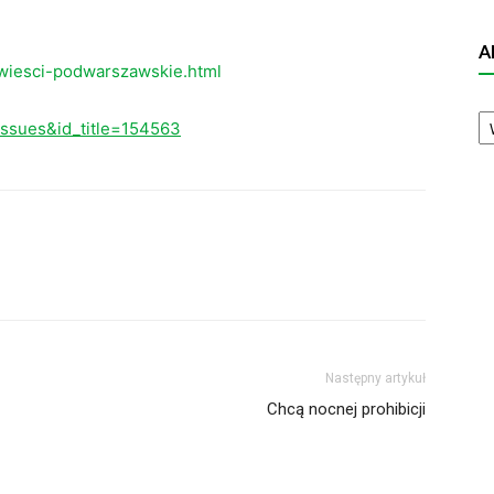
A
wiesci-podwarszawskie.html
A
eissues&id_title=154563
N
Następny artykuł
Chcą nocnej prohibicji