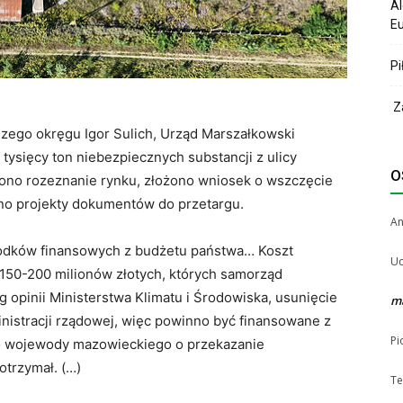
Al
Eu
Pi
Za
zego okręgu Igor Sulich, Urząd Marszałkowski
tysięcy ton niebezpiecznych substancji z ulicy
O
ono rozeznanie rynku, złożono wniosek o wszczęcie
o projekty dokumentów do przetargu.
A
rodków finansowych z budżetu państwa… Koszt
Uc
 150-200 milionów złotych, których samorząd
 opinii Ministerstwa Klimatu i Środowiska, usunięcie
m
nistracji rządowej, więc powinno być finansowane z
Pi
o wojewody mazowieckiego o przekazanie
otrzymał. (…)
Te